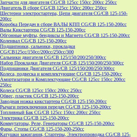
Запчасти для двигателя CG/CB 125cc 150cc 200cc 250cc
Двигатель В сборе CG/CB 125cc 150cc 200cc 250cc
Шестерни электростартера, Цепи двигателя CG/CB 125-150-
200cc
Коробка Передач в сборе ВАЛЫ КПП CG/CB 125-150-200cc
Валы Кикстартера CG/CB 125-150-200cc
Обгонные муфты, бендиксы и Магнето CG/CB 125-150-200cc
Коленвал CG/CB 125-150-200cc
Подшипники, сальники, прокладки
CG/CB125сс/150cc/200cc/250cc/300
Сальники двигателя CG/CB 125/150/200/250/300cc
Набор Прокладки Двигателя CG/CB 125/150/200/250/300cc
Подпишники Двигателя CG/CB 125/150/200/250/300cc
Колеса, подвеска и комплектующие CG/CB 125-150-200cc
Амортизатори и Комплектующие CG/CB 125cc 150cc 200cc
250cc
Колеса CG/CB 125cc 150cc 200cc 250cc
Обвес, пластик CG/CB 125-150-200cc
Заводная ножка кикстартера CG/CB 125-150-200cc
Рычаги переключения передач CG/CB 125-150-200cc
Топливный Бак CG/CB 125cc 150cc 200cc 250cc
Электрика CG/CB 125-150-200cc
Коммутаторы, Реле, Генераторы CG/CB 125-150-200cc
Фары, Стопы CG/CB 125-150-200-250cc
Катушки зажигания, Стартеры, Электропроводка CG/CB 125-