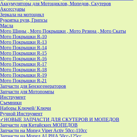
Аккумуляторы для Мотоциклов, Мопедов, Скутеров
Аксессуары
Зеркала на мотоцикл
Рукоятка руля, Грипсы
Масла
Мото Шины , Мото Покрышки , Мото Резина , Мото Скаты
Мото Покрышки R-10
Мото Покрышки R-13
Мото Покрышки R-14
Мото Покрышки R-15
Мото Покрышки R-16
Мото Покрышки R-17
Мото Покрышки R-18
Мото Покрышки R-19
Мото Покрышки R-21
Запчасти для Бензогенераторов
Запчасти для Мотопомпы
Инструмент
Съемники
Наборы Ключей/ Ключи
Ручной Инструмент
✓НОВЫЕ ЗАПЧАСТИ ДЛЯ СКУТЕРОВ И МОПЕДОВ
Запчасти для Китайских МОПЕДОВ
Запчасти на Мопед Viper Activ 50cc-110cc
Запчасти на Мопед ALPHA 50cc-125cc