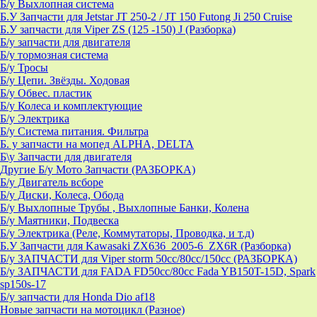
Б/у Выхлопная система
Б.У Запчасти для Jetstar JT 250-2 / JT 150 Futong Ji 250 Cruise
Б.У запчасти для Viper ZS (125 -150) J (Разборка)
Б/у запчасти для двигателя
Б/у тормозная система
Б/у Тросы
Б/у Цепи. Звёзды. Ходовая
Б/у Обвес. пластик
Б/у Колеса и комплектующие
Б/у Электрика
Б/у Система питания. Фильтра
Б. у запчасти на мопед ALPHA, DELTA
Б\у Запчасти для двигателя
Другие Б/у Мото Запчасти (РАЗБОРКА)
Б/у Двигатель всборе
Б/у Диски, Колеса, Обода
Б/у Выхлопные Трубы , Выхлопные Банки, Колена
Б/у Маятники, Подвеска
Б/у Электрика (Реле, Коммутаторы, Проводка, и т.д)
Б.У Запчасти для Kawasaki ZX636_2005-6_ZX6R (Разборка)
Б/у ЗАПЧАСТИ для Viper storm 50cc/80cc/150cc (РАЗБОРКА)
Б/у ЗАПЧАСТИ для FADA FD50cc/80cc Fada YB150T-15D, Spark
sp150s-17
Б/у запчасти для Honda Dio af18
Новые запчасти на мотоцикл (Разное)