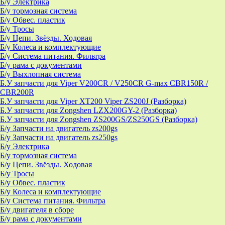
Б/у Электрика
Б/у тормозная система
Б/у Обвес. пластик
Б/у Тросы
Б/у Цепи. Звёзды. Ходовая
Б/у Колеса и комплектующие
Б/у Система питания. Фильтра
Б/у рама с документами
Б/у Выхлопная система
Б.У запчасти для Viper V200CR / V250CR G-max CBR150R /
CBR200R
Б.У запчасти для Viper XT200 Viper ZS200J (Разборка)
Б.У запчасти для Zongshen LZX200GY-2 (Разборка)
Б.У запчасти для Zongshen ZS200GS/ZS250GS (Разборка)
Б/у Запчасти на двигатель zs200gs
Б/у Запчасти на двигатель zs250gs
Б/у Электрика
Б/у тормозная система
Б/у Цепи. Звёзды. Ходовая
Б/у Тросы
Б/у Обвес. пластик
Б/у Колеса и комплектующие
Б/у Система питания. Фильтра
Б/у двигателя в сборе
Б/у рама с документами