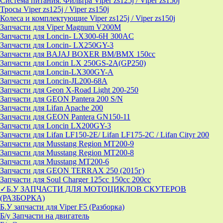
Система питания. Фильтра Viper zs125j / Viper zs150j
Тросы Viper zs125j / Viper zs150j
Колеса и комплектующие Viper zs125j / Viper zs150j
Запчасти для Viper Magnum V200M
Запчасти для Loncin- LX300-6H 300AC
Запчасти для Loncin- LX250GY-3
Запчасти для BAJAJ BOXER BM/ВМX 150cc
Запчасти для Loncin LX 250GS-2A(GP250)
Запчасти для Loncin-LX300GY-A
Запчасти для Loncin-JL200-68A
Запчасти для Geon X-Road Light 200-250
Запчасти для GEON Pantera 200 S/N
Запчасти для Lifan Apache 200
Запчасти для GEON Pantera GN150-11
Запчасти для Loncin LX200GY-3
Запчасти для Lifan LF150-2E/ Lifan LF175-2C / Lifan Cityr 200
Запчасти для Musstang Region MT200-9
Запчасти для Musstang Region MT200-8
Запчасти для Musstang MT200-6
Запчасти для GEON TERRAX 250 (2015г)
Запчасти для Soul Charger 125сс 150cc 200сс
✓Б.У ЗАПЧАСТИ ДЛЯ МОТОЦИКЛОВ СКУТЕРОВ
(РАЗБОРКА)
Б.У запчасти для Viper F5 (Разборка)
Б/у Запчасти на двигатель