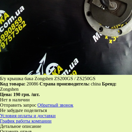
Б/у крышка бака Zongshen ZS200GS / ZS250GS
Код товара:
20086
Страна производитель:
china
Бренд:
Zongshen
Цена:
190 грн.
/шт.
Нет в наличии
Отправить запрос
Обратный звонок
Не забудьте поделиться
Условия оплаты и доставки
График работы компании
Детальное описание
Оставить отзыв