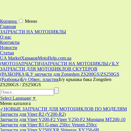
Корзина
Меню
Главная
ЗАПЧАСТИ НА МОТОЦИКЛЫ
О нас
Контакты
Новости
Статьи
UA Market
Харьков
MotoHelp.com.ua
(МОТОЗАПЧАСТИ)
ЗАПЧАСТИ НА МОТОЦИКЛЫ
✓Б.У
ЗАПЧАСТИ ДЛЯ МОТОЦИКЛОВ СКУТЕРОВ
(РАЗБОРКА)
Б.У запчасти для Zongshen ZS200GS/ZS250GS
(Разборка)
Б/у Обвес. пластик
Б/у крышка бака Zongshen
ZS200GS / ZS250GS
Select Language
▼
Меню
каталога
✓НОВЫЕ ЗАПЧАСТИ ДЛЯ МОТОЦИКЛОВ ПО МОДЕЛЯМ
Запчасти для Viper R2 (V200-R2)
Запчасти для Viper V200-F2 Viper V250-F2 Musstang MT200-10
Запчасти для Viper R1 G-max 250cc Venom 250cc
Запчасти для Viper V250VXR Shineray XY250-6B