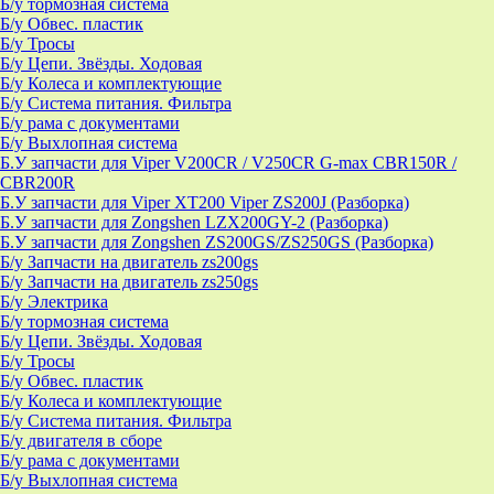
Б/у тормозная система
Б/у Обвес. пластик
Б/у Тросы
Б/у Цепи. Звёзды. Ходовая
Б/у Колеса и комплектующие
Б/у Система питания. Фильтра
Б/у рама с документами
Б/у Выхлопная система
Б.У запчасти для Viper V200CR / V250CR G-max CBR150R /
CBR200R
Б.У запчасти для Viper XT200 Viper ZS200J (Разборка)
Б.У запчасти для Zongshen LZX200GY-2 (Разборка)
Б.У запчасти для Zongshen ZS200GS/ZS250GS (Разборка)
Б/у Запчасти на двигатель zs200gs
Б/у Запчасти на двигатель zs250gs
Б/у Электрика
Б/у тормозная система
Б/у Цепи. Звёзды. Ходовая
Б/у Тросы
Б/у Обвес. пластик
Б/у Колеса и комплектующие
Б/у Система питания. Фильтра
Б/у двигателя в сборе
Б/у рама с документами
Б/у Выхлопная система