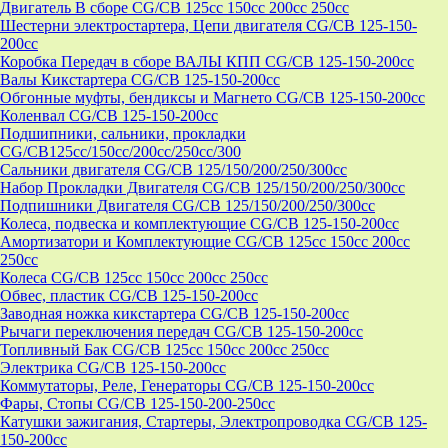
Двигатель В сборе CG/CB 125cc 150cc 200cc 250cc
Шестерни электростартера, Цепи двигателя CG/CB 125-150-
200cc
Коробка Передач в сборе ВАЛЫ КПП CG/CB 125-150-200cc
Валы Кикстартера CG/CB 125-150-200cc
Обгонные муфты, бендиксы и Магнето CG/CB 125-150-200cc
Коленвал CG/CB 125-150-200cc
Подшипники, сальники, прокладки
CG/CB125сс/150cc/200cc/250cc/300
Сальники двигателя CG/CB 125/150/200/250/300cc
Набор Прокладки Двигателя CG/CB 125/150/200/250/300cc
Подпишники Двигателя CG/CB 125/150/200/250/300cc
Колеса, подвеска и комплектующие CG/CB 125-150-200cc
Амортизатори и Комплектующие CG/CB 125cc 150cc 200cc
250cc
Колеса CG/CB 125cc 150cc 200cc 250cc
Обвес, пластик CG/CB 125-150-200cc
Заводная ножка кикстартера CG/CB 125-150-200cc
Рычаги переключения передач CG/CB 125-150-200cc
Топливный Бак CG/CB 125cc 150cc 200cc 250cc
Электрика CG/CB 125-150-200cc
Коммутаторы, Реле, Генераторы CG/CB 125-150-200cc
Фары, Стопы CG/CB 125-150-200-250cc
Катушки зажигания, Стартеры, Электропроводка CG/CB 125-
150-200cc