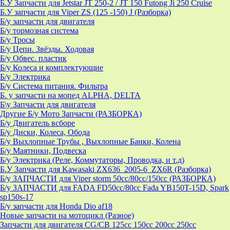
Б.У Запчасти для Jetstar JT 250-2 / JT 150 Futong Ji 250 Cruise
Б.У запчасти для Viper ZS (125 -150) J (Разборка)
Б/у запчасти для двигателя
Б/у тормозная система
Б/у Тросы
Б/у Цепи. Звёзды. Ходовая
Б/у Обвес. пластик
Б/у Колеса и комплектующие
Б/у Электрика
Б/у Система питания. Фильтра
Б. у запчасти на мопед ALPHA, DELTA
Б\у Запчасти для двигателя
Другие Б/у Мото Запчасти (РАЗБОРКА)
Б/у Двигатель всборе
Б/у Диски, Колеса, Обода
Б/у Выхлопные Трубы , Выхлопные Банки, Колена
Б/у Маятники, Подвеска
Б/у Электрика (Реле, Коммутаторы, Проводка, и т.д)
Б.У Запчасти для Kawasaki ZX636_2005-6_ZX6R (Разборка)
Б/у ЗАПЧАСТИ для Viper storm 50cc/80cc/150cc (РАЗБОРКА)
Б/у ЗАПЧАСТИ для FADA FD50cc/80cc Fada YB150T-15D, Spark
sp150s-17
Б/у запчасти для Honda Dio af18
Новые запчасти на мотоцикл (Разное)
Запчасти для двигателя CG/CB 125cc 150cc 200cc 250cc