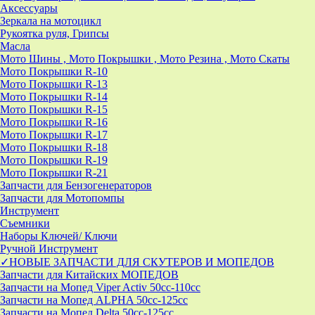
Аксессуары
Зеркала на мотоцикл
Рукоятка руля, Грипсы
Масла
Мото Шины , Мото Покрышки , Мото Резина , Мото Скаты
Мото Покрышки R-10
Мото Покрышки R-13
Мото Покрышки R-14
Мото Покрышки R-15
Мото Покрышки R-16
Мото Покрышки R-17
Мото Покрышки R-18
Мото Покрышки R-19
Мото Покрышки R-21
Запчасти для Бензогенераторов
Запчасти для Мотопомпы
Инструмент
Съемники
Наборы Ключей/ Ключи
Ручной Инструмент
✓НОВЫЕ ЗАПЧАСТИ ДЛЯ СКУТЕРОВ И МОПЕДОВ
Запчасти для Китайских МОПЕДОВ
Запчасти на Мопед Viper Activ 50cc-110cc
Запчасти на Мопед ALPHA 50cc-125cc
Запчасти на Мопед Delta 50cc-125cc