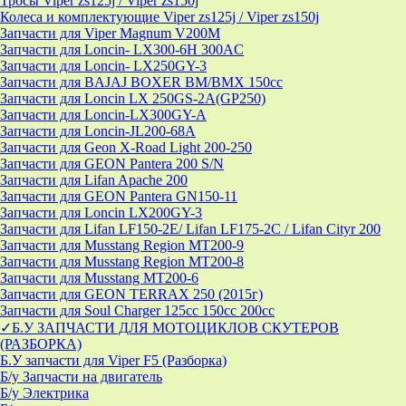
Тросы Viper zs125j / Viper zs150j
Колеса и комплектующие Viper zs125j / Viper zs150j
Запчасти для Viper Magnum V200M
Запчасти для Loncin- LX300-6H 300AC
Запчасти для Loncin- LX250GY-3
Запчасти для BAJAJ BOXER BM/ВМX 150cc
Запчасти для Loncin LX 250GS-2A(GP250)
Запчасти для Loncin-LX300GY-A
Запчасти для Loncin-JL200-68A
Запчасти для Geon X-Road Light 200-250
Запчасти для GEON Pantera 200 S/N
Запчасти для Lifan Apache 200
Запчасти для GEON Pantera GN150-11
Запчасти для Loncin LX200GY-3
Запчасти для Lifan LF150-2E/ Lifan LF175-2C / Lifan Cityr 200
Запчасти для Musstang Region MT200-9
Запчасти для Musstang Region MT200-8
Запчасти для Musstang MT200-6
Запчасти для GEON TERRAX 250 (2015г)
Запчасти для Soul Charger 125сс 150cc 200сс
✓Б.У ЗАПЧАСТИ ДЛЯ МОТОЦИКЛОВ СКУТЕРОВ
(РАЗБОРКА)
Б.У запчасти для Viper F5 (Разборка)
Б/у Запчасти на двигатель
Б/у Электрика