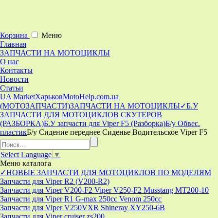
Корзина
Меню
Главная
ЗАПЧАСТИ НА МОТОЦИКЛЫ
О нас
Контакты
Новости
Статьи
UA Market
Харьков
MotoHelp.com.ua
(МОТОЗАПЧАСТИ)
ЗАПЧАСТИ НА МОТОЦИКЛЫ
✓Б.У
ЗАПЧАСТИ ДЛЯ МОТОЦИКЛОВ СКУТЕРОВ
(РАЗБОРКА)
Б.У запчасти для Viper F5 (Разборка)
Б/у Обвес.
пластик
Б/у Сидение переднее Сиденье Водительское Viper F5
Select Language
▼
Меню
каталога
✓НОВЫЕ ЗАПЧАСТИ ДЛЯ МОТОЦИКЛОВ ПО МОДЕЛЯМ
Запчасти для Viper R2 (V200-R2)
Запчасти для Viper V200-F2 Viper V250-F2 Musstang MT200-10
Запчасти для Viper R1 G-max 250cc Venom 250cc
Запчасти для Viper V250VXR Shineray XY250-6B
Запчасти для Viper cruiser zs200