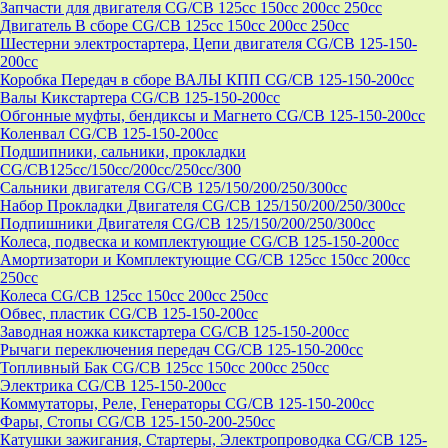
Запчасти для двигателя CG/CB 125cc 150cc 200cc 250cc
Двигатель В сборе CG/CB 125cc 150cc 200cc 250cc
Шестерни электростартера, Цепи двигателя CG/CB 125-150-
200cc
Коробка Передач в сборе ВАЛЫ КПП CG/CB 125-150-200cc
Валы Кикстартера CG/CB 125-150-200cc
Обгонные муфты, бендиксы и Магнето CG/CB 125-150-200cc
Коленвал CG/CB 125-150-200cc
Подшипники, сальники, прокладки
CG/CB125сс/150cc/200cc/250cc/300
Сальники двигателя CG/CB 125/150/200/250/300cc
Набор Прокладки Двигателя CG/CB 125/150/200/250/300cc
Подпишники Двигателя CG/CB 125/150/200/250/300cc
Колеса, подвеска и комплектующие CG/CB 125-150-200cc
Амортизатори и Комплектующие CG/CB 125cc 150cc 200cc
250cc
Колеса CG/CB 125cc 150cc 200cc 250cc
Обвес, пластик CG/CB 125-150-200cc
Заводная ножка кикстартера CG/CB 125-150-200cc
Рычаги переключения передач CG/CB 125-150-200cc
Топливный Бак CG/CB 125cc 150cc 200cc 250cc
Электрика CG/CB 125-150-200cc
Коммутаторы, Реле, Генераторы CG/CB 125-150-200cc
Фары, Стопы CG/CB 125-150-200-250cc
Катушки зажигания, Стартеры, Электропроводка CG/CB 125-