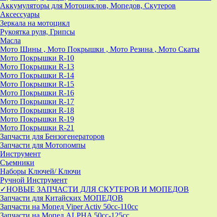
Аккумуляторы для Мотоциклов, Мопедов, Скутеров
Аксессуары
Зеркала на мотоцикл
Рукоятка руля, Грипсы
Масла
Мото Шины , Мото Покрышки , Мото Резина , Мото Скаты
Мото Покрышки R-10
Мото Покрышки R-13
Мото Покрышки R-14
Мото Покрышки R-15
Мото Покрышки R-16
Мото Покрышки R-17
Мото Покрышки R-18
Мото Покрышки R-19
Мото Покрышки R-21
Запчасти для Бензогенераторов
Запчасти для Мотопомпы
Инструмент
Съемники
Наборы Ключей/ Ключи
Ручной Инструмент
✓НОВЫЕ ЗАПЧАСТИ ДЛЯ СКУТЕРОВ И МОПЕДОВ
Запчасти для Китайских МОПЕДОВ
Запчасти на Мопед Viper Activ 50cc-110cc
Запчасти на Мопед ALPHA 50cc-125cc