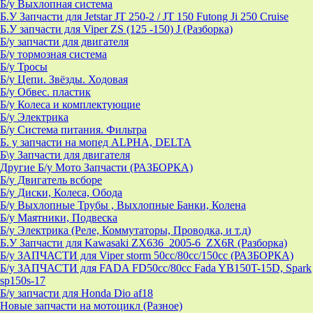
Б/у Выхлопная система
Б.У Запчасти для Jetstar JT 250-2 / JT 150 Futong Ji 250 Cruise
Б.У запчасти для Viper ZS (125 -150) J (Разборка)
Б/у запчасти для двигателя
Б/у тормозная система
Б/у Тросы
Б/у Цепи. Звёзды. Ходовая
Б/у Обвес. пластик
Б/у Колеса и комплектующие
Б/у Электрика
Б/у Система питания. Фильтра
Б. у запчасти на мопед ALPHA, DELTA
Б\у Запчасти для двигателя
Другие Б/у Мото Запчасти (РАЗБОРКА)
Б/у Двигатель всборе
Б/у Диски, Колеса, Обода
Б/у Выхлопные Трубы , Выхлопные Банки, Колена
Б/у Маятники, Подвеска
Б/у Электрика (Реле, Коммутаторы, Проводка, и т.д)
Б.У Запчасти для Kawasaki ZX636_2005-6_ZX6R (Разборка)
Б/у ЗАПЧАСТИ для Viper storm 50cc/80cc/150cc (РАЗБОРКА)
Б/у ЗАПЧАСТИ для FADA FD50cc/80cc Fada YB150T-15D, Spark
sp150s-17
Б/у запчасти для Honda Dio af18
Новые запчасти на мотоцикл (Разное)