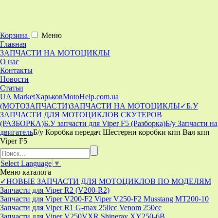
Корзина
Меню
Главная
ЗАПЧАСТИ НА МОТОЦИКЛЫ
О нас
Контакты
Новости
Статьи
UA Market
Харьков
MotoHelp.com.ua
(МОТОЗАПЧАСТИ)
ЗАПЧАСТИ НА МОТОЦИКЛЫ
✓Б.У
ЗАПЧАСТИ ДЛЯ МОТОЦИКЛОВ СКУТЕРОВ
(РАЗБОРКА)
Б.У запчасти для Viper F5 (Разборка)
Б/у Запчасти на
двигатель
Б/у Коробка передач Шестерни коробки кпп Вал кпп
Viper F5
Select Language
▼
Меню
каталога
✓НОВЫЕ ЗАПЧАСТИ ДЛЯ МОТОЦИКЛОВ ПО МОДЕЛЯМ
Запчасти для Viper R2 (V200-R2)
Запчасти для Viper V200-F2 Viper V250-F2 Musstang MT200-10
Запчасти для Viper R1 G-max 250cc Venom 250cc
Запчасти для Viper V250VXR Shineray XY250-6B