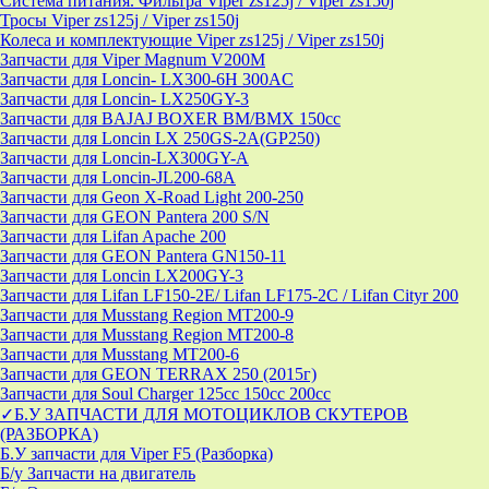
Система питания. Фильтра Viper zs125j / Viper zs150j
Тросы Viper zs125j / Viper zs150j
Колеса и комплектующие Viper zs125j / Viper zs150j
Запчасти для Viper Magnum V200M
Запчасти для Loncin- LX300-6H 300AC
Запчасти для Loncin- LX250GY-3
Запчасти для BAJAJ BOXER BM/ВМX 150cc
Запчасти для Loncin LX 250GS-2A(GP250)
Запчасти для Loncin-LX300GY-A
Запчасти для Loncin-JL200-68A
Запчасти для Geon X-Road Light 200-250
Запчасти для GEON Pantera 200 S/N
Запчасти для Lifan Apache 200
Запчасти для GEON Pantera GN150-11
Запчасти для Loncin LX200GY-3
Запчасти для Lifan LF150-2E/ Lifan LF175-2C / Lifan Cityr 200
Запчасти для Musstang Region MT200-9
Запчасти для Musstang Region MT200-8
Запчасти для Musstang MT200-6
Запчасти для GEON TERRAX 250 (2015г)
Запчасти для Soul Charger 125сс 150cc 200сс
✓Б.У ЗАПЧАСТИ ДЛЯ МОТОЦИКЛОВ СКУТЕРОВ
(РАЗБОРКА)
Б.У запчасти для Viper F5 (Разборка)
Б/у Запчасти на двигатель