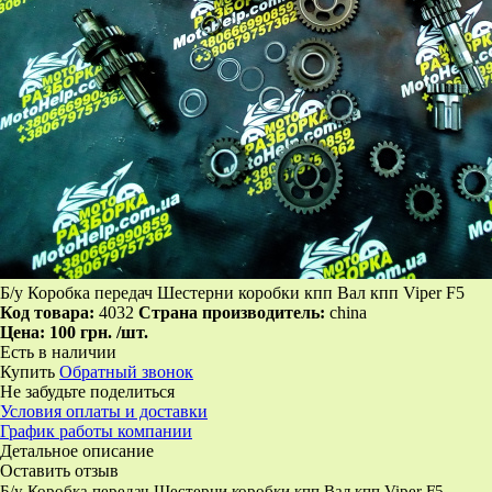
Б/у Коробка передач Шестерни коробки кпп Вал кпп Viper F5
Код товара:
4032
Страна производитель:
china
Цена:
100 грн.
/шт.
Есть в наличии
Купить
Обратный звонок
Не забудьте поделиться
Условия оплаты и доставки
График работы компании
Детальное описание
Оставить отзыв
Б/у Коробка передач Шестерни коробки кпп Вал кпп Viper F5