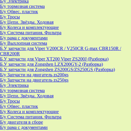
Б/у Электрика
Б/у тормозная система
Б/у Обвес. пластик
Б/у Тросы
Б/у Цепи. Звёзды. Ходовая
Б/у Колеса и комплектующие
Б/у Система питания. Фильтра
Б/у рама с документами
Б/у Выхлопная система
Б.У запчасти для Viper V200CR / V250CR G-max CBR150R /
CBR200R
Б.У запчасти для Viper XT200 Viper ZS200J (Разборка)
Б.У запчасти для Zongshen LZX200GY-2 (Разборка)
Б.У запчасти для Zongshen ZS200GS/ZS250GS (Разборка)
Б/у Запчасти на двигатель zs200gs
Б/у Запчасти на двигатель zs250gs
Б/у Электрика
Б/у тормозная система
Б/у Цепи. Звёзды. Ходовая
Б/у Тросы
Б/у Обвес. пластик
Б/у Колеса и комплектующие
Б/у Система питания. Фильтра
Б/у двигателя в сборе
Б/у рама с документами