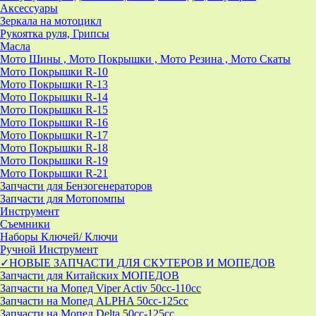
Аксессуары
Зеркала на мотоцикл
Рукоятка руля, Грипсы
Масла
Мото Шины , Мото Покрышки , Мото Резина , Мото Скаты
Мото Покрышки R-10
Мото Покрышки R-13
Мото Покрышки R-14
Мото Покрышки R-15
Мото Покрышки R-16
Мото Покрышки R-17
Мото Покрышки R-18
Мото Покрышки R-19
Мото Покрышки R-21
Запчасти для Бензогенераторов
Запчасти для Мотопомпы
Инструмент
Съемники
Наборы Ключей/ Ключи
Ручной Инструмент
✓НОВЫЕ ЗАПЧАСТИ ДЛЯ СКУТЕРОВ И МОПЕДОВ
Запчасти для Китайских МОПЕДОВ
Запчасти на Мопед Viper Activ 50cc-110cc
Запчасти на Мопед ALPHA 50cc-125cc
Запчасти на Мопед Delta 50cc-125cc