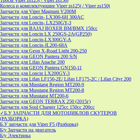
Тросы Viper zs125j / Viper zs150j
Колеса и комплектующие Viper zs125j / Viper zs150j
Запчасти для Viper Magnum V200M
Запчасти для Loncin- LX300-6H 300AC
Запчасти для Loncin- LX250GY-3
Запчасти для BAJAJ BOXER BM/ВМX 150cc
Запчасти для Loncin LX 250GS-2A(GP250)
Запчасти для Loncin-LX300GY-A
Запчасти для Loncin-JL200-68A
Запчасти для Geon X-Road Light 200-250
Запчасти для GEON Pantera 200 S/N
Запчасти для Lifan Apache 200
Запчасти для GEON Pantera GN150-11
Запчасти для Loncin LX200GY-3
Запчасти для Lifan LF150-2E/ Lifan LF175-2C / Lifan Cityr 200
Запчасти для Musstang Region MT200-9
Запчасти для Musstang Region MT200-8
Запчасти для Musstang MT200-6
Запчасти для GEON TERRAX 250 (2015г)
Запчасти для Soul Charger 125сс 150cc 200сс
✓Б.У ЗАПЧАСТИ ДЛЯ МОТОЦИКЛОВ СКУТЕРОВ
(РАЗБОРКА)
Б.У запчасти для Viper F5 (Разборка)
Б/у Запчасти на двигатель
Б/у Электрика