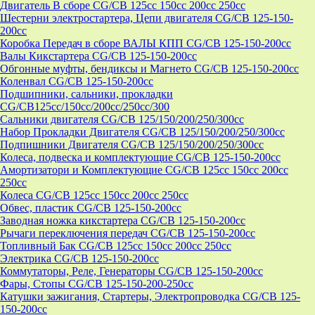
Двигатель В сборе CG/CB 125cc 150cc 200cc 250cc
Шестерни электростартера, Цепи двигателя CG/CB 125-150-
200cc
Коробка Передач в сборе ВАЛЫ КПП CG/CB 125-150-200cc
Валы Кикстартера CG/CB 125-150-200cc
Обгонные муфты, бендиксы и Магнето CG/CB 125-150-200cc
Коленвал CG/CB 125-150-200cc
Подшипники, сальники, прокладки
CG/CB125сс/150cc/200cc/250cc/300
Сальники двигателя CG/CB 125/150/200/250/300cc
Набор Прокладки Двигателя CG/CB 125/150/200/250/300cc
Подпишники Двигателя CG/CB 125/150/200/250/300cc
Колеса, подвеска и комплектующие CG/CB 125-150-200cc
Амортизатори и Комплектующие CG/CB 125cc 150cc 200cc
250cc
Колеса CG/CB 125cc 150cc 200cc 250cc
Обвес, пластик CG/CB 125-150-200cc
Заводная ножка кикстартера CG/CB 125-150-200cc
Рычаги переключения передач CG/CB 125-150-200cc
Топливный Бак CG/CB 125cc 150cc 200cc 250cc
Электрика CG/CB 125-150-200cc
Коммутаторы, Реле, Генераторы CG/CB 125-150-200cc
Фары, Стопы CG/CB 125-150-200-250cc
Катушки зажигания, Стартеры, Электропроводка CG/CB 125-
150-200cc