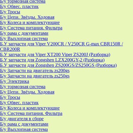
Б/у тормозная система
Б/у Обвес. пластик
Б/у Тросы
Б/у Цепи. Звёзды. Ходовая
Б/у Колеса и комплектующие
Б/у Система питания. Фильтра
Б/у рама с документами
Б/у Выхлопная система
Б.У запчасти для Viper V200CR / V250CR G-max CBR150R /
CBR200R
Б.У запчасти для Viper XT200 Viper ZS200J (Разборка)
Б.У запчасти для Zongshen LZX200GY-2 (Разборка)
Б.У запчасти для Zongshen ZS200GS/ZS250GS (Разборка)
Б/у Запчасти на двигатель zs200gs
Б/у Запчасти на двигатель zs250gs
Б/у Электрика
Б/у тормозная система
Б/у Цепи. Звёзды. Ходовая
Б/у Тросы
Б/у Обвес. пластик
Б/у Колеса и комплектующие
Б/у Система питания. Фильтра
Б/у двигателя в сборе
Б/у рама с документами
Б/у Выхлопная система