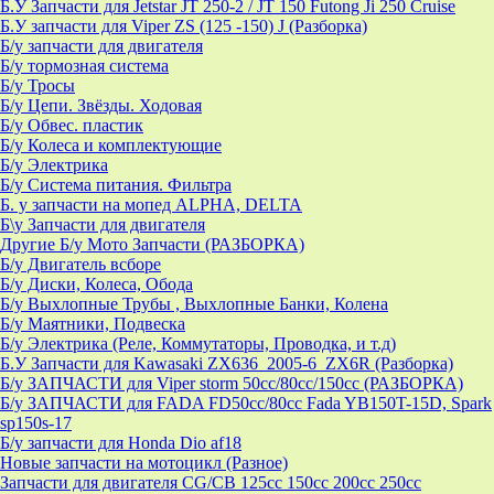
Б.У Запчасти для Jetstar JT 250-2 / JT 150 Futong Ji 250 Cruise
Б.У запчасти для Viper ZS (125 -150) J (Разборка)
Б/у запчасти для двигателя
Б/у тормозная система
Б/у Тросы
Б/у Цепи. Звёзды. Ходовая
Б/у Обвес. пластик
Б/у Колеса и комплектующие
Б/у Электрика
Б/у Система питания. Фильтра
Б. у запчасти на мопед ALPHA, DELTA
Б\у Запчасти для двигателя
Другие Б/у Мото Запчасти (РАЗБОРКА)
Б/у Двигатель всборе
Б/у Диски, Колеса, Обода
Б/у Выхлопные Трубы , Выхлопные Банки, Колена
Б/у Маятники, Подвеска
Б/у Электрика (Реле, Коммутаторы, Проводка, и т.д)
Б.У Запчасти для Kawasaki ZX636_2005-6_ZX6R (Разборка)
Б/у ЗАПЧАСТИ для Viper storm 50cc/80cc/150cc (РАЗБОРКА)
Б/у ЗАПЧАСТИ для FADA FD50cc/80cc Fada YB150T-15D, Spark
sp150s-17
Б/у запчасти для Honda Dio af18
Новые запчасти на мотоцикл (Разное)
Запчасти для двигателя CG/CB 125cc 150cc 200cc 250cc