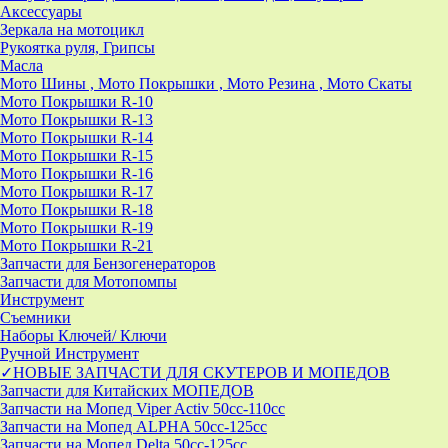
Аксессуары
Зеркала на мотоцикл
Рукоятка руля, Грипсы
Масла
Мото Шины , Мото Покрышки , Мото Резина , Мото Скаты
Мото Покрышки R-10
Мото Покрышки R-13
Мото Покрышки R-14
Мото Покрышки R-15
Мото Покрышки R-16
Мото Покрышки R-17
Мото Покрышки R-18
Мото Покрышки R-19
Мото Покрышки R-21
Запчасти для Бензогенераторов
Запчасти для Мотопомпы
Инструмент
Съемники
Наборы Ключей/ Ключи
Ручной Инструмент
✓НОВЫЕ ЗАПЧАСТИ ДЛЯ СКУТЕРОВ И МОПЕДОВ
Запчасти для Китайских МОПЕДОВ
Запчасти на Мопед Viper Activ 50cc-110cc
Запчасти на Мопед ALPHA 50cc-125cc
Запчасти на Мопед Delta 50cc-125cc