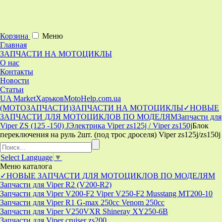
Корзина
Меню
Главная
ЗАПЧАСТИ НА МОТОЦИКЛЫ
О нас
Контакты
Новости
Статьи
UA Market
Харьков
MotoHelp.com.ua
(МОТОЗАПЧАСТИ)
ЗАПЧАСТИ НА МОТОЦИКЛЫ
✓НОВЫЕ
ЗАПЧАСТИ ДЛЯ МОТОЦИКЛОВ ПО МОДЕЛЯМ
Запчасти для
Viper ZS (125 -150) J
Электрика Viper zs125j / Viper zs150j
Блок
переключения на руль 2шт. (под трос дроселя) Viper zs125j/zs150j
Select Language
▼
Меню
каталога
✓НОВЫЕ ЗАПЧАСТИ ДЛЯ МОТОЦИКЛОВ ПО МОДЕЛЯМ
Запчасти для Viper R2 (V200-R2)
Запчасти для Viper V200-F2 Viper V250-F2 Musstang MT200-10
Запчасти для Viper R1 G-max 250cc Venom 250cc
Запчасти для Viper V250VXR Shineray XY250-6B
Запчасти для Viper cruiser zs200