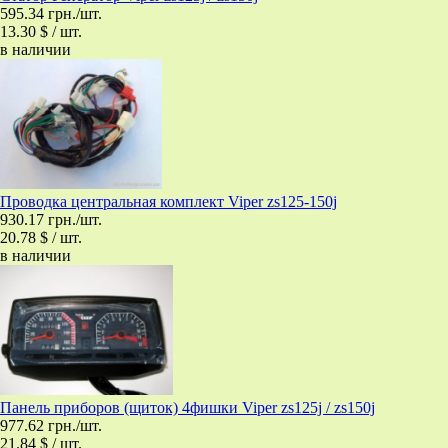
595.34 грн./шт.
13.30 $ / шт.
в наличии
Проводка центральная комплект Viper zs125-150j
930.17 грн./шт.
20.78 $ / шт.
в наличии
Панель приборов (щиток) 4фишки Viper zs125j / zs150j
977.62 грн./шт.
21.84 $ / шт.