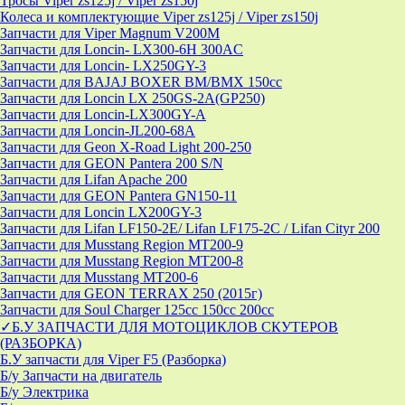
Тросы Viper zs125j / Viper zs150j
Колеса и комплектующие Viper zs125j / Viper zs150j
Запчасти для Viper Magnum V200M
Запчасти для Loncin- LX300-6H 300AC
Запчасти для Loncin- LX250GY-3
Запчасти для BAJAJ BOXER BM/ВМX 150cc
Запчасти для Loncin LX 250GS-2A(GP250)
Запчасти для Loncin-LX300GY-A
Запчасти для Loncin-JL200-68A
Запчасти для Geon X-Road Light 200-250
Запчасти для GEON Pantera 200 S/N
Запчасти для Lifan Apache 200
Запчасти для GEON Pantera GN150-11
Запчасти для Loncin LX200GY-3
Запчасти для Lifan LF150-2E/ Lifan LF175-2C / Lifan Cityr 200
Запчасти для Musstang Region MT200-9
Запчасти для Musstang Region MT200-8
Запчасти для Musstang MT200-6
Запчасти для GEON TERRAX 250 (2015г)
Запчасти для Soul Charger 125сс 150cc 200сс
✓Б.У ЗАПЧАСТИ ДЛЯ МОТОЦИКЛОВ СКУТЕРОВ
(РАЗБОРКА)
Б.У запчасти для Viper F5 (Разборка)
Б/у Запчасти на двигатель
Б/у Электрика