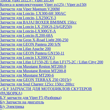
Тросы Viper zs125j / Viper zs150j
Колеса и комплектующие Viper zs125j / Viper zs150j
Запчасти для Viper Magnum V200M
Запчасти для Loncin- LX300-6H 300AC
Запчасти для Loncin- LX250GY-3
Запчасти для BAJAJ BOXER BM/ВМX 150cc
Запчасти для Loncin LX 250GS-2A(GP250)
Запчасти для Loncin-LX300GY-A
Запчасти для Loncin-JL200-68A
Запчасти для Geon X-Road Light 200-250
Запчасти для GEON Pantera 200 S/N
Запчасти для Lifan Apache 200
Запчасти для GEON Pantera GN150-11
Запчасти для Loncin LX200GY-3
Запчасти для Lifan LF150-2E/ Lifan LF175-2C / Lifan Cityr 200
Запчасти для Musstang Region MT200-9
Запчасти для Musstang Region MT200-8
Запчасти для Musstang MT200-6
Запчасти для GEON TERRAX 250 (2015г)
Запчасти для Soul Charger 125сс 150cc 200сс
✓Б.У ЗАПЧАСТИ ДЛЯ МОТОЦИКЛОВ СКУТЕРОВ
(РАЗБОРКА)
Б.У запчасти для Viper F5 (Разборка)
Б/у Запчасти на двигатель
Б/у Электрика