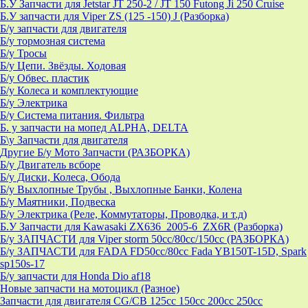
Б.У Запчасти для Jetstar JT 250-2 / JT 150 Futong Ji 250 Cruise
Б.У запчасти для Viper ZS (125 -150) J (Разборка)
Б/у запчасти для двигателя
Б/у тормозная система
Б/у Тросы
Б/у Цепи. Звёзды. Ходовая
Б/у Обвес. пластик
Б/у Колеса и комплектующие
Б/у Электрика
Б/у Система питания. Фильтра
Б. у запчасти на мопед ALPHA, DELTA
Б\у Запчасти для двигателя
Другие Б/у Мото Запчасти (РАЗБОРКА)
Б/у Двигатель всборе
Б/у Диски, Колеса, Обода
Б/у Выхлопные Трубы , Выхлопные Банки, Колена
Б/у Маятники, Подвеска
Б/у Электрика (Реле, Коммутаторы, Проводка, и т.д)
Б.У Запчасти для Kawasaki ZX636_2005-6_ZX6R (Разборка)
Б/у ЗАПЧАСТИ для Viper storm 50cc/80cc/150cc (РАЗБОРКА)
Б/у ЗАПЧАСТИ для FADA FD50cc/80cc Fada YB150T-15D, Spark
sp150s-17
Б/у запчасти для Honda Dio af18
Новые запчасти на мотоцикл (Разное)
Запчасти для двигателя CG/CB 125cc 150cc 200cc 250cc