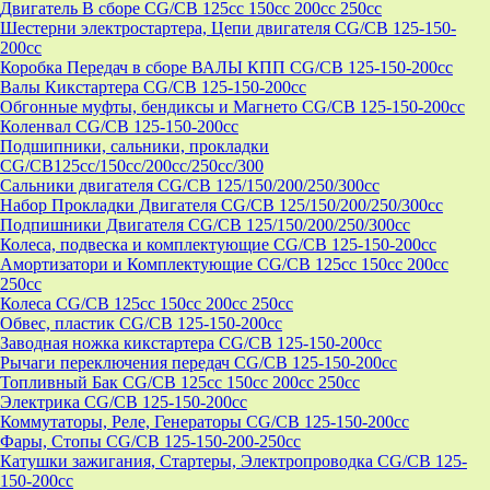
Двигатель В сборе CG/CB 125cc 150cc 200cc 250cc
Шестерни электростартера, Цепи двигателя CG/CB 125-150-
200cc
Коробка Передач в сборе ВАЛЫ КПП CG/CB 125-150-200cc
Валы Кикстартера CG/CB 125-150-200cc
Обгонные муфты, бендиксы и Магнето CG/CB 125-150-200cc
Коленвал CG/CB 125-150-200cc
Подшипники, сальники, прокладки
CG/CB125сс/150cc/200cc/250cc/300
Сальники двигателя CG/CB 125/150/200/250/300cc
Набор Прокладки Двигателя CG/CB 125/150/200/250/300cc
Подпишники Двигателя CG/CB 125/150/200/250/300cc
Колеса, подвеска и комплектующие CG/CB 125-150-200cc
Амортизатори и Комплектующие CG/CB 125cc 150cc 200cc
250cc
Колеса CG/CB 125cc 150cc 200cc 250cc
Обвес, пластик CG/CB 125-150-200cc
Заводная ножка кикстартера CG/CB 125-150-200cc
Рычаги переключения передач CG/CB 125-150-200cc
Топливный Бак CG/CB 125cc 150cc 200cc 250cc
Электрика CG/CB 125-150-200cc
Коммутаторы, Реле, Генераторы CG/CB 125-150-200cc
Фары, Стопы CG/CB 125-150-200-250cc
Катушки зажигания, Стартеры, Электропроводка CG/CB 125-
150-200cc