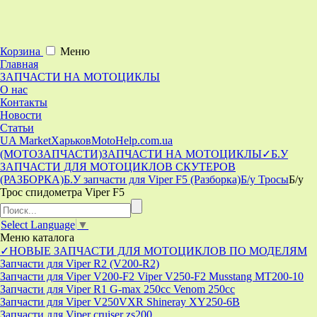
Корзина
Меню
Главная
ЗАПЧАСТИ НА МОТОЦИКЛЫ
О нас
Контакты
Новости
Статьи
UA Market
Харьков
MotoHelp.com.ua
(МОТОЗАПЧАСТИ)
ЗАПЧАСТИ НА МОТОЦИКЛЫ
✓Б.У
ЗАПЧАСТИ ДЛЯ МОТОЦИКЛОВ СКУТЕРОВ
(РАЗБОРКА)
Б.У запчасти для Viper F5 (Разборка)
Б/у Тросы
Б/у
Трос спидометра Viper F5
Select Language
▼
Меню
каталога
✓НОВЫЕ ЗАПЧАСТИ ДЛЯ МОТОЦИКЛОВ ПО МОДЕЛЯМ
Запчасти для Viper R2 (V200-R2)
Запчасти для Viper V200-F2 Viper V250-F2 Musstang MT200-10
Запчасти для Viper R1 G-max 250cc Venom 250cc
Запчасти для Viper V250VXR Shineray XY250-6B
Запчасти для Viper cruiser zs200