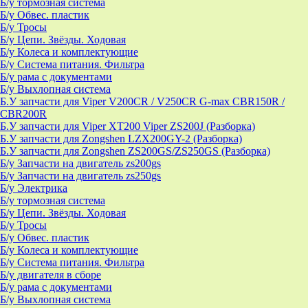
Б/у тормозная система
Б/у Обвес. пластик
Б/у Тросы
Б/у Цепи. Звёзды. Ходовая
Б/у Колеса и комплектующие
Б/у Система питания. Фильтра
Б/у рама с документами
Б/у Выхлопная система
Б.У запчасти для Viper V200CR / V250CR G-max CBR150R /
CBR200R
Б.У запчасти для Viper XT200 Viper ZS200J (Разборка)
Б.У запчасти для Zongshen LZX200GY-2 (Разборка)
Б.У запчасти для Zongshen ZS200GS/ZS250GS (Разборка)
Б/у Запчасти на двигатель zs200gs
Б/у Запчасти на двигатель zs250gs
Б/у Электрика
Б/у тормозная система
Б/у Цепи. Звёзды. Ходовая
Б/у Тросы
Б/у Обвес. пластик
Б/у Колеса и комплектующие
Б/у Система питания. Фильтра
Б/у двигателя в сборе
Б/у рама с документами
Б/у Выхлопная система