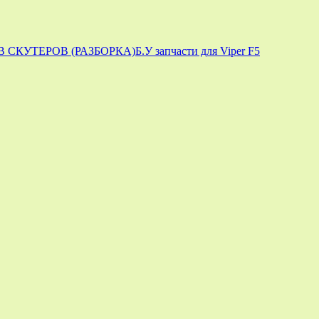
 СКУТЕРОВ (РАЗБОРКА)
Б.У запчасти для Viper F5