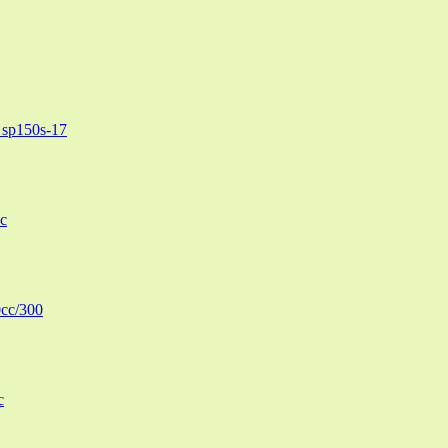
sp150s-17
c
cc/300
c