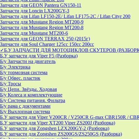
Запчасти для GEON Pantera GN150-11
Запчасти для Loncin LX200GY-3
Запчасти для Lifan LF150-2E/ Lifan LF175-2C / Lifan Cityr 200
Запчасти для Musstang Region MT200-9
Запчасти для Musstang Region MT200-8
Запчасти для Musstang MT200-6
Запчасти для GEON TERRAX 250 (2015г)
Запчасти для Soul Charger 125сс 150cc 200сс
✓Б.У ЗАПЧАСТИ ДЛЯ МОТОЦИКЛОВ СКУТЕРОВ (РАЗБОР
Б.У запчасти для Viper F5 (Разборка)
Б/у Запчасти на двигатель
Б/у Электрика
Б/у тормозная система
Б/у Обвес. пластик
Б/у Тросы
Б/у Цепи. Звёзды. Ходовая
Б/у Колеса и комплектующие
Б/у Система питания. Фильтра
Б/у рама с документами
Б/у Выхлопная система
Б.У запчасти для Viper V200CR / V250CR G-max CBR150R / CB
Б.У запчасти для Viper XT200 Viper ZS200J (Разборка)
Б.У запчасти для Zongshen LZX200GY-2 (Разборка)
Б.У запчасти для Zongshen ZS200GS/ZS250GS (Разборка)