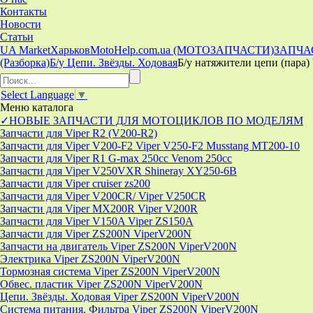
Контакты
Новости
Статьи
UA Market
Харьков
MotoHelp.com.ua (МОТОЗАПЧАСТИ)
ЗАПЧА
(Разборка)
Б/у Цепи. Звёзды. Ходовая
Б/у натяжители цепи (пара) 
Select Language
▼
Меню
каталога
✓НОВЫЕ ЗАПЧАСТИ ДЛЯ МОТОЦИКЛОВ ПО МОДЕЛЯМ
Запчасти для Viper R2 (V200-R2)
Запчасти для Viper V200-F2 Viper V250-F2 Musstang MT200-10
Запчасти для Viper R1 G-max 250cc Venom 250cc
Запчасти для Viper V250VXR Shineray XY250-6B
Запчасти для Viper cruiser zs200
Запчасти для Viper V200CR/ Viper V250CR
Запчасти для Viper MX200R Viper V200R
Запчасти для Viper V150A Viper ZS150A
Запчасти для Viper ZS200N ViperV200N
Запчасти на двигатель Viper ZS200N ViperV200N
Электрика Viper ZS200N ViperV200N
Тормозная система Viper ZS200N ViperV200N
Обвес. пластик Viper ZS200N ViperV200N
Цепи. Звёзды. Ходовая Viper ZS200N ViperV200N
Система питания. Фильтра Viper ZS200N ViperV200N