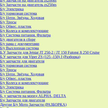
Б/у Запчасти на двигатель zs200gs
Б/у Запчасти на двигатель zs250gs
Б/у Электрика
Б/у тормозная система
Б/у Цепи. Звёзды. Ходовая
Б/у Тросы
Б/у Обвес. пластик
Б/у Колеса и комплектующие
Б/у Система питания. Фильтра
Б/у двигателя в сборе
Б/у рама с документами
Б/у Выхлопная система
Б.У Запчасти для Jetstar JT 250-2 / JT 150 Futong Ji 250 Cruise
Б.У запчасти для Viper ZS (125 -150) J (Разборка)
Б/у запчасти для двигателя
Б/у тормозная система
Б/у Тросы
Б/у Цепи. Звёзды. Ходовая
Б/у Обвес. пластик
Б/у Колеса и комплектующие
Б/у Электрика
Б/у Система питания. Фильтра
Б. у запчасти на мопед ALPHA, DELTA
Б\у Запчасти для двигателя
Другие Б/у Мото Запчасти (РАЗБОРКА)