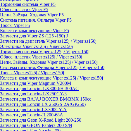
Тормозная система Viper F5
Обвес. пластик Viper F5
Цепи. Звёзды. Ходовая Viper F5
Система питания. Фильтра Viper F5
Тросы Viper F5
Колеса и комплектующие Viper F5
Запчасти для Viper ZS (125 -150) J
Запчасти на двигатель Viper zs125j / Viper zs150j
Электрика Viper zs125j / Viper zs150j
Тормозная система Viper zs125j / Viper zs150j
Обвес. пластик Viper zs125j / Viper zs150j
Цепи. Звёзды. Ходовая Viper zs125j / Viper zs150j
Система питания. Фильтра Viper zs125j / Viper zs150j
Тросы Viper zs125j / Viper zs150j
Колеса и комплектующие Viper zs125j / Viper zs150j
Запчасти для Viper Magnum V200M
Запчасти для Loncin- LX300-6H 300AC
Запчасти для Loncin- LX250GY-3
Запчасти для BAJAJ BOXER BM/ВМX 150cc
Запчасти для Loncin LX 250GS-2A(GP250)
Запчасти для Loncin-LX300GY-A
Запчасти для Loncin-JL200-68A
Запчасти для Geon X-Road Light 200-250
Запчасти для GEON Pantera 200 S/N
Запчасти для Lifan Apache 200