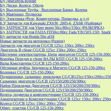
Б/у Двигатель всборе
Б/у Диски, Колеса, Обода
Б/у Выхлопные Трубы , Выхлопные Банки, Колена
Б/у Маятники, Подвеска
Б/у Электрика (Реле, Коммутаторы, Проводка, и т.д)
Б.У Запчасти для Kawasaki ZX636_2005-6_ZX6R (Разборка)
Б/у ЗАПЧАСТИ для Viper storm 50cc/80cc/150cc (РАЗБОРКА)
Б/у ЗАПЧАСТИ для FADA FD50cc/80cc Fada YB150T-15D, Spark 
Б/у запчасти для Honda Dio af18
Новые запчасти на мотоцикл (Разное)
Запчасти для двигателя CG/CB 125cc 150cc 200cc 250cc
Двигатель В сборе CG/CB 125cc 150cc 200cc 250cc
Шестерни электростартера, Цепи двигателя CG/CB 125-150-200c
Коробка Передач в сборе ВАЛЫ КПП CG/CB 125-150-200cc
Валы Кикстартера CG/CB 125-150-200cc
Обгонные муфты, бендиксы и Магнето CG/CB 125-150-200cc
Коленвал CG/CB 125-150-200cc
Подшипники, сальники, прокладки CG/CB125сс/150cc/200cc/250
Сальники двигателя CG/CB 125/150/200/250/300cc
Набор Прокладки Двигателя CG/CB 125/150/200/250/300cc
Подпишники Двигателя CG/CB 125/150/200/250/300cc
Колеса, подвеска и комплектующие CG/CB 125-150-200cc
Амортизатори и Комплектующие CG/CB 125cc 150cc 200cc 250c
Колеса CG/CB 125cc 150cc 200cc 250cc
Обвес, пластик CG/CB 125-150-200cc