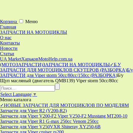
Корзина
Меню
Главная
ЗАПЧАСТИ НА МОТОЦИКЛЫ
О нас
Контакты
Новости
Статьи
UA Market
Харьков
MotoHelp.com.ua
(МОТОЗАПЧАСТИ)
ЗАПЧАСТИ НА МОТОЦИКЛЫ
✓Б.У
ЗАПЧАСТИ ДЛЯ МОТОЦИКЛОВ СКУТЕРОВ (РАЗБОРКА)
Б/у
ЗАПЧАСТИ для Viper storm 50cc/80cc/150cc (РАЗБОРКА)
Б/у
Щуп масляный (двигатель QMB139) Viper storm 50cc/80сс
Select Language
▼
Меню
каталога
✓НОВЫЕ ЗАПЧАСТИ ДЛЯ МОТОЦИКЛОВ ПО МОДЕЛЯМ
Запчасти для Viper R2 (V200-R2)
Запчасти для Viper V200-F2 Viper V250-F2 Musstang MT200-10
Запчасти для Viper R1 G-max 250cc Venom 250cc
Запчасти для Viper V250VXR Shineray XY250-6B
Запчасти для Viper cruiser zs200