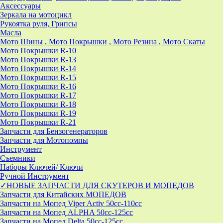
Аксессуары
Зеркала на мотоцикл
Рукоятка руля, Грипсы
Масла
Мото Шины , Мото Покрышки , Мото Резина , Мото Скаты
Мото Покрышки R-10
Мото Покрышки R-13
Мото Покрышки R-14
Мото Покрышки R-15
Мото Покрышки R-16
Мото Покрышки R-17
Мото Покрышки R-18
Мото Покрышки R-19
Мото Покрышки R-21
Запчасти для Бензогенераторов
Запчасти для Мотопомпы
Инструмент
Съемники
Наборы Ключей/ Ключи
Ручной Инструмент
✓НОВЫЕ ЗАПЧАСТИ ДЛЯ СКУТЕРОВ И МОПЕДОВ
Запчасти для Китайских МОПЕДОВ
Запчасти на Мопед Viper Activ 50cc-110cc
Запчасти на Мопед ALPHA 50cc-125cc
Запчасти на Мопед Delta 50cc-125cc