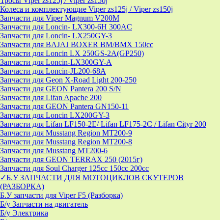
Тросы Viper zs125j / Viper zs150j
Колеса и комплектующие Viper zs125j / Viper zs150j
Запчасти для Viper Magnum V200M
Запчасти для Loncin- LX300-6H 300AC
Запчасти для Loncin- LX250GY-3
Запчасти для BAJAJ BOXER BM/ВМX 150cc
Запчасти для Loncin LX 250GS-2A(GP250)
Запчасти для Loncin-LX300GY-A
Запчасти для Loncin-JL200-68A
Запчасти для Geon X-Road Light 200-250
Запчасти для GEON Pantera 200 S/N
Запчасти для Lifan Apache 200
Запчасти для GEON Pantera GN150-11
Запчасти для Loncin LX200GY-3
Запчасти для Lifan LF150-2E/ Lifan LF175-2C / Lifan Cityr 200
Запчасти для Musstang Region MT200-9
Запчасти для Musstang Region MT200-8
Запчасти для Musstang MT200-6
Запчасти для GEON TERRAX 250 (2015г)
Запчасти для Soul Charger 125сс 150cc 200сс
✓Б.У ЗАПЧАСТИ ДЛЯ МОТОЦИКЛОВ СКУТЕРОВ
(РАЗБОРКА)
Б.У запчасти для Viper F5 (Разборка)
Б/у Запчасти на двигатель
Б/у Электрика