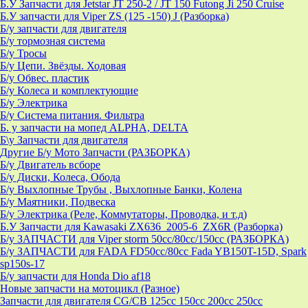
Б.У Запчасти для Jetstar JT 250-2 / JT 150 Futong Ji 250 Cruise
Б.У запчасти для Viper ZS (125 -150) J (Разборка)
Б/у запчасти для двигателя
Б/у тормозная система
Б/у Тросы
Б/у Цепи. Звёзды. Ходовая
Б/у Обвес. пластик
Б/у Колеса и комплектующие
Б/у Электрика
Б/у Система питания. Фильтра
Б. у запчасти на мопед ALPHA, DELTA
Б\у Запчасти для двигателя
Другие Б/у Мото Запчасти (РАЗБОРКА)
Б/у Двигатель всборе
Б/у Диски, Колеса, Обода
Б/у Выхлопные Трубы , Выхлопные Банки, Колена
Б/у Маятники, Подвеска
Б/у Электрика (Реле, Коммутаторы, Проводка, и т.д)
Б.У Запчасти для Kawasaki ZX636_2005-6_ZX6R (Разборка)
Б/у ЗАПЧАСТИ для Viper storm 50cc/80cc/150cc (РАЗБОРКА)
Б/у ЗАПЧАСТИ для FADA FD50cc/80cc Fada YB150T-15D, Spark
sp150s-17
Б/у запчасти для Honda Dio af18
Новые запчасти на мотоцикл (Разное)
Запчасти для двигателя CG/CB 125cc 150cc 200cc 250cc