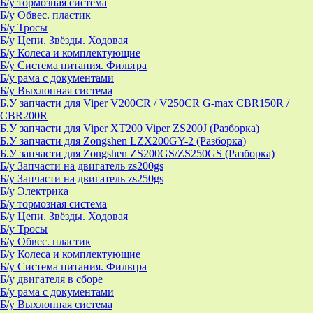
Б/у тормозная система
Б/у Обвес. пластик
Б/у Тросы
Б/у Цепи. Звёзды. Ходовая
Б/у Колеса и комплектующие
Б/у Система питания. Фильтра
Б/у рама с документами
Б/у Выхлопная система
Б.У запчасти для Viper V200CR / V250CR G-max CBR150R /
CBR200R
Б.У запчасти для Viper XT200 Viper ZS200J (Разборка)
Б.У запчасти для Zongshen LZX200GY-2 (Разборка)
Б.У запчасти для Zongshen ZS200GS/ZS250GS (Разборка)
Б/у Запчасти на двигатель zs200gs
Б/у Запчасти на двигатель zs250gs
Б/у Электрика
Б/у тормозная система
Б/у Цепи. Звёзды. Ходовая
Б/у Тросы
Б/у Обвес. пластик
Б/у Колеса и комплектующие
Б/у Система питания. Фильтра
Б/у двигателя в сборе
Б/у рама с документами
Б/у Выхлопная система