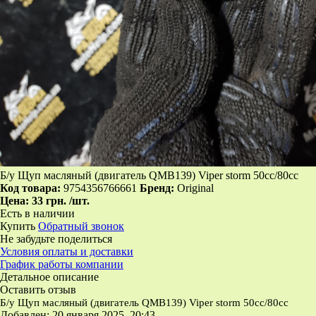
Б/у Щуп масляный (двигатель QMB139) Viper storm 50cc/80сс
Код товара:
9754356766661
Бренд:
Original
Цена:
33 грн.
/шт.
Есть в наличии
Купить
Обратный звонок
Не забудьте поделиться
Условия оплаты и доставки
График работы компании
Детальное описание
Оставить отзыв
Б/у Щуп масляный (двигатель QMB139) Viper storm 50cc/80сс
Добавлен: 20 января 2025, 20:43