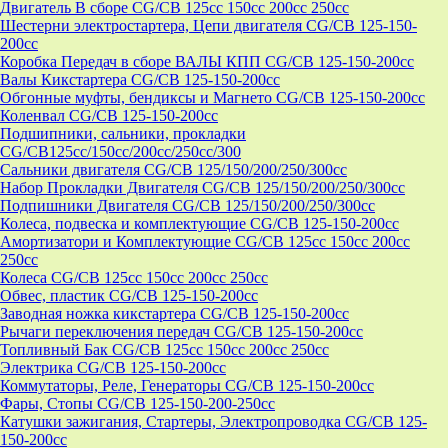
Двигатель В сборе CG/CB 125cc 150cc 200cc 250cc
Шестерни электростартера, Цепи двигателя CG/CB 125-150-
200cc
Коробка Передач в сборе ВАЛЫ КПП CG/CB 125-150-200cc
Валы Кикстартера CG/CB 125-150-200cc
Обгонные муфты, бендиксы и Магнето CG/CB 125-150-200cc
Коленвал CG/CB 125-150-200cc
Подшипники, сальники, прокладки
CG/CB125сс/150cc/200cc/250cc/300
Сальники двигателя CG/CB 125/150/200/250/300cc
Набор Прокладки Двигателя CG/CB 125/150/200/250/300cc
Подпишники Двигателя CG/CB 125/150/200/250/300cc
Колеса, подвеска и комплектующие CG/CB 125-150-200cc
Амортизатори и Комплектующие CG/CB 125cc 150cc 200cc
250cc
Колеса CG/CB 125cc 150cc 200cc 250cc
Обвес, пластик CG/CB 125-150-200cc
Заводная ножка кикстартера CG/CB 125-150-200cc
Рычаги переключения передач CG/CB 125-150-200cc
Топливный Бак CG/CB 125cc 150cc 200cc 250cc
Электрика CG/CB 125-150-200cc
Коммутаторы, Реле, Генераторы CG/CB 125-150-200cc
Фары, Стопы CG/CB 125-150-200-250cc
Катушки зажигания, Стартеры, Электропроводка CG/CB 125-
150-200cc