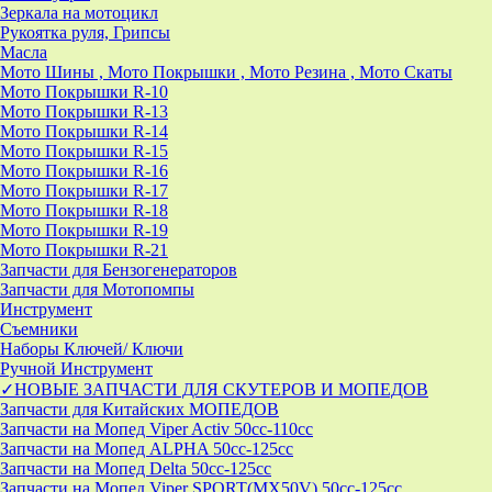
Зеркала на мотоцикл
Рукоятка руля, Грипсы
Масла
Мото Шины , Мото Покрышки , Мото Резина , Мото Скаты
Мото Покрышки R-10
Мото Покрышки R-13
Мото Покрышки R-14
Мото Покрышки R-15
Мото Покрышки R-16
Мото Покрышки R-17
Мото Покрышки R-18
Мото Покрышки R-19
Мото Покрышки R-21
Запчасти для Бензогенераторов
Запчасти для Мотопомпы
Инструмент
Съемники
Наборы Ключей/ Ключи
Ручной Инструмент
✓НОВЫЕ ЗАПЧАСТИ ДЛЯ СКУТЕРОВ И МОПЕДОВ
Запчасти для Китайских МОПЕДОВ
Запчасти на Мопед Viper Activ 50cc-110cc
Запчасти на Мопед ALPHA 50cc-125cc
Запчасти на Мопед Delta 50cc-125cc
Запчасти на Мопед Viper SPORT(MX50V) 50cc-125cc