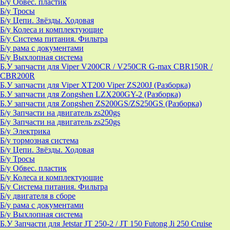
Б/у Обвес. пластик
Б/у Тросы
Б/у Цепи. Звёзды. Ходовая
Б/у Колеса и комплектующие
Б/у Система питания. Фильтра
Б/у рама с документами
Б/у Выхлопная система
Б.У запчасти для Viper V200CR / V250CR G-max CBR150R /
CBR200R
Б.У запчасти для Viper XT200 Viper ZS200J (Разборка)
Б.У запчасти для Zongshen LZX200GY-2 (Разборка)
Б.У запчасти для Zongshen ZS200GS/ZS250GS (Разборка)
Б/у Запчасти на двигатель zs200gs
Б/у Запчасти на двигатель zs250gs
Б/у Электрика
Б/у тормозная система
Б/у Цепи. Звёзды. Ходовая
Б/у Тросы
Б/у Обвес. пластик
Б/у Колеса и комплектующие
Б/у Система питания. Фильтра
Б/у двигателя в сборе
Б/у рама с документами
Б/у Выхлопная система
Б.У Запчасти для Jetstar JT 250-2 / JT 150 Futong Ji 250 Cruise