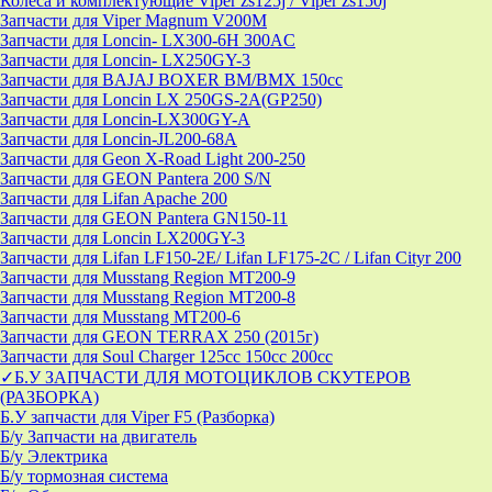
Колеса и комплектующие Viper zs125j / Viper zs150j
Запчасти для Viper Magnum V200M
Запчасти для Loncin- LX300-6H 300AC
Запчасти для Loncin- LX250GY-3
Запчасти для BAJAJ BOXER BM/ВМX 150cc
Запчасти для Loncin LX 250GS-2A(GP250)
Запчасти для Loncin-LX300GY-A
Запчасти для Loncin-JL200-68A
Запчасти для Geon X-Road Light 200-250
Запчасти для GEON Pantera 200 S/N
Запчасти для Lifan Apache 200
Запчасти для GEON Pantera GN150-11
Запчасти для Loncin LX200GY-3
Запчасти для Lifan LF150-2E/ Lifan LF175-2C / Lifan Cityr 200
Запчасти для Musstang Region MT200-9
Запчасти для Musstang Region MT200-8
Запчасти для Musstang MT200-6
Запчасти для GEON TERRAX 250 (2015г)
Запчасти для Soul Charger 125сс 150cc 200сс
✓Б.У ЗАПЧАСТИ ДЛЯ МОТОЦИКЛОВ СКУТЕРОВ
(РАЗБОРКА)
Б.У запчасти для Viper F5 (Разборка)
Б/у Запчасти на двигатель
Б/у Электрика
Б/у тормозная система