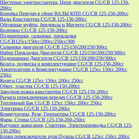
Шестерни электростартера, Цепи двигателя CG/CB 125-150-
200cc
Коробка Передач в сборе ВАЛЫ КПП CG/CB 125-150-200cc
Валы Кикстартера CG/CB 125-150-200cc
Обгонные муфты, бендиксы и Магнето CG/CB 125-150-200cc
Коленвал CG/CB 125-150-200cc
Подшипники, сальники, прокладки
CG/CB125сс/150cc/200cc/250cc/300
Сальники двигателя CG/CB 125/150/200/250/300cc
Набор Прокладки Двигателя CG/CB 125/150/200/250/300cc
Подпишники Двигателя CG/CB 125/150/200/250/300cc
Колеса, подвеска и комплектующие CG/CB 125-150-200cc
Амортизатори и Комплектующие CG/CB 125cc 150cc 200cc
250cc
Колеса CG/CB 125cc 150cc 200cc 250cc
Обвес, пластик CG/CB 125-150-200cc
Заводная ножка кикстартера CG/CB 125-150-200cc
Рычаги переключения передач CG/CB 125-150-200cc
Топливный Бак CG/CB 125cc 150cc 200cc 250cc
Электрика CG/CB 125-150-200cc
Коммутаторы, Реле, Генераторы CG/CB 125-150-200cc
Фары, Стопы CG/CB 125-150-200-250cc
Катушки зажигания, Стартеры, Электропроводка CG/CB 125-
150-200cc
Блоки переключатели руля Пульты CG/CB 125cc 150cc 200cc