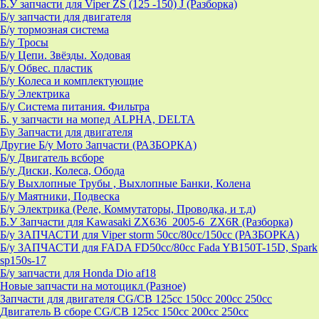
Б.У запчасти для Viper ZS (125 -150) J (Разборка)
Б/у запчасти для двигателя
Б/у тормозная система
Б/у Тросы
Б/у Цепи. Звёзды. Ходовая
Б/у Обвес. пластик
Б/у Колеса и комплектующие
Б/у Электрика
Б/у Система питания. Фильтра
Б. у запчасти на мопед ALPHA, DELTA
Б\у Запчасти для двигателя
Другие Б/у Мото Запчасти (РАЗБОРКА)
Б/у Двигатель всборе
Б/у Диски, Колеса, Обода
Б/у Выхлопные Трубы , Выхлопные Банки, Колена
Б/у Маятники, Подвеска
Б/у Электрика (Реле, Коммутаторы, Проводка, и т.д)
Б.У Запчасти для Kawasaki ZX636_2005-6_ZX6R (Разборка)
Б/у ЗАПЧАСТИ для Viper storm 50cc/80cc/150cc (РАЗБОРКА)
Б/у ЗАПЧАСТИ для FADA FD50cc/80cc Fada YB150T-15D, Spark
sp150s-17
Б/у запчасти для Honda Dio af18
Новые запчасти на мотоцикл (Разное)
Запчасти для двигателя CG/CB 125cc 150cc 200cc 250cc
Двигатель В сборе CG/CB 125cc 150cc 200cc 250cc