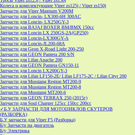
Тросы Viper zs125j / Viper zs150j
Колеса и комплектующие Viper zs125j / Viper zs150j
Запчасти для Viper Magnum V200M
Запчасти для Loncin- LX300-6H 300AC
Запчасти для Loncin- LX250GY-3
Запчасти для BAJAJ BOXER BM/ВМX 150cc
Запчасти для Loncin LX 250GS-2A(GP250)
Запчасти для Loncin-LX300GY-A
Запчасти для Loncin-JL200-68A
Запчасти для Geon X-Road Light 200-250
Запчасти для GEON Pantera 200 S/N
Запчасти для Lifan Apache 200
Запчасти для GEON Pantera GN150-11
Запчасти для Loncin LX200GY-3
Запчасти для Lifan LF150-2E/ Lifan LF175-2C / Lifan Cityr 200
Запчасти для Musstang Region MT200-9
Запчасти для Musstang Region MT200-8
Запчасти для Musstang MT200-6
Запчасти для GEON TERRAX 250 (2015г)
Запчасти для Soul Charger 125сс 150cc 200сс
✓Б.У ЗАПЧАСТИ ДЛЯ МОТОЦИКЛОВ СКУТЕРОВ
(РАЗБОРКА)
Б.У запчасти для Viper F5 (Разборка)
Б/у Запчасти на двигатель
Б/у Электрика