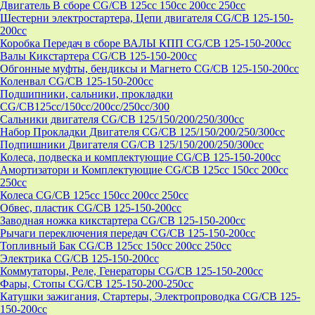
Двигатель В сборе CG/CB 125cc 150cc 200cc 250cc
Шестерни электростартера, Цепи двигателя CG/CB 125-150-
200cc
Коробка Передач в сборе ВАЛЫ КПП CG/CB 125-150-200cc
Валы Кикстартера CG/CB 125-150-200cc
Обгонные муфты, бендиксы и Магнето CG/CB 125-150-200cc
Коленвал CG/CB 125-150-200cc
Подшипники, сальники, прокладки
CG/CB125сс/150cc/200cc/250cc/300
Сальники двигателя CG/CB 125/150/200/250/300cc
Набор Прокладки Двигателя CG/CB 125/150/200/250/300cc
Подпишники Двигателя CG/CB 125/150/200/250/300cc
Колеса, подвеска и комплектующие CG/CB 125-150-200cc
Амортизатори и Комплектующие CG/CB 125cc 150cc 200cc
250cc
Колеса CG/CB 125cc 150cc 200cc 250cc
Обвес, пластик CG/CB 125-150-200cc
Заводная ножка кикстартера CG/CB 125-150-200cc
Рычаги переключения передач CG/CB 125-150-200cc
Топливный Бак CG/CB 125cc 150cc 200cc 250cc
Электрика CG/CB 125-150-200cc
Коммутаторы, Реле, Генераторы CG/CB 125-150-200cc
Фары, Стопы CG/CB 125-150-200-250cc
Катушки зажигания, Стартеры, Электропроводка CG/CB 125-
150-200cc