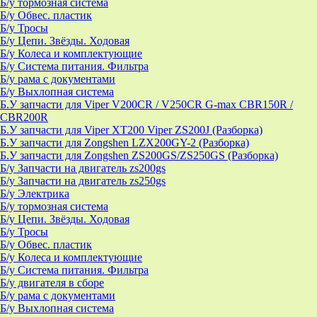
Б/у тормозная система
Б/у Обвес. пластик
Б/у Тросы
Б/у Цепи. Звёзды. Ходовая
Б/у Колеса и комплектующие
Б/у Система питания. Фильтра
Б/у рама с документами
Б/у Выхлопная система
Б.У запчасти для Viper V200CR / V250CR G-max CBR150R /
CBR200R
Б.У запчасти для Viper XT200 Viper ZS200J (Разборка)
Б.У запчасти для Zongshen LZX200GY-2 (Разборка)
Б.У запчасти для Zongshen ZS200GS/ZS250GS (Разборка)
Б/у Запчасти на двигатель zs200gs
Б/у Запчасти на двигатель zs250gs
Б/у Электрика
Б/у тормозная система
Б/у Цепи. Звёзды. Ходовая
Б/у Тросы
Б/у Обвес. пластик
Б/у Колеса и комплектующие
Б/у Система питания. Фильтра
Б/у двигателя в сборе
Б/у рама с документами
Б/у Выхлопная система