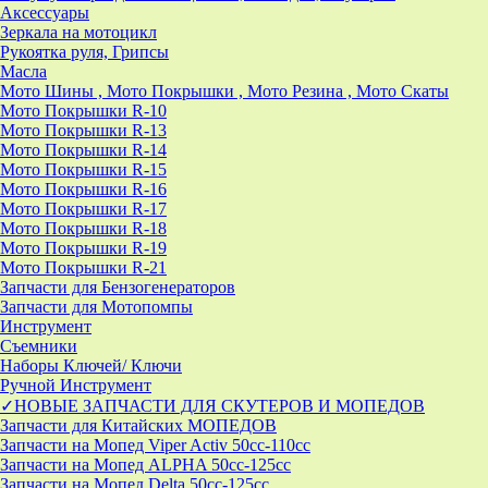
Аксессуары
Зеркала на мотоцикл
Рукоятка руля, Грипсы
Масла
Мото Шины , Мото Покрышки , Мото Резина , Мото Скаты
Мото Покрышки R-10
Мото Покрышки R-13
Мото Покрышки R-14
Мото Покрышки R-15
Мото Покрышки R-16
Мото Покрышки R-17
Мото Покрышки R-18
Мото Покрышки R-19
Мото Покрышки R-21
Запчасти для Бензогенераторов
Запчасти для Мотопомпы
Инструмент
Съемники
Наборы Ключей/ Ключи
Ручной Инструмент
✓НОВЫЕ ЗАПЧАСТИ ДЛЯ СКУТЕРОВ И МОПЕДОВ
Запчасти для Китайских МОПЕДОВ
Запчасти на Мопед Viper Activ 50cc-110cc
Запчасти на Мопед ALPHA 50cc-125cc
Запчасти на Мопед Delta 50cc-125cc