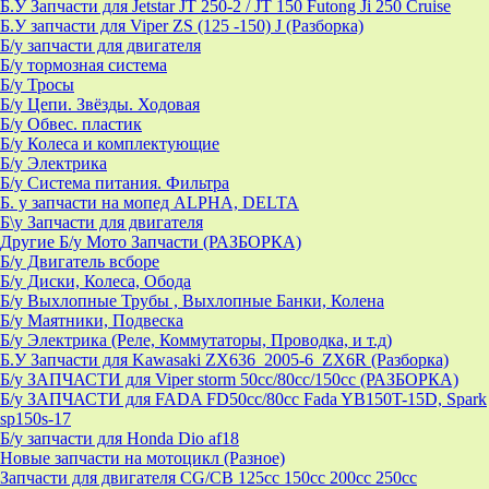
Б.У Запчасти для Jetstar JT 250-2 / JT 150 Futong Ji 250 Cruise
Б.У запчасти для Viper ZS (125 -150) J (Разборка)
Б/у запчасти для двигателя
Б/у тормозная система
Б/у Тросы
Б/у Цепи. Звёзды. Ходовая
Б/у Обвес. пластик
Б/у Колеса и комплектующие
Б/у Электрика
Б/у Система питания. Фильтра
Б. у запчасти на мопед ALPHA, DELTA
Б\у Запчасти для двигателя
Другие Б/у Мото Запчасти (РАЗБОРКА)
Б/у Двигатель всборе
Б/у Диски, Колеса, Обода
Б/у Выхлопные Трубы , Выхлопные Банки, Колена
Б/у Маятники, Подвеска
Б/у Электрика (Реле, Коммутаторы, Проводка, и т.д)
Б.У Запчасти для Kawasaki ZX636_2005-6_ZX6R (Разборка)
Б/у ЗАПЧАСТИ для Viper storm 50cc/80cc/150cc (РАЗБОРКА)
Б/у ЗАПЧАСТИ для FADA FD50cc/80cc Fada YB150T-15D, Spark
sp150s-17
Б/у запчасти для Honda Dio af18
Новые запчасти на мотоцикл (Разное)
Запчасти для двигателя CG/CB 125cc 150cc 200cc 250cc