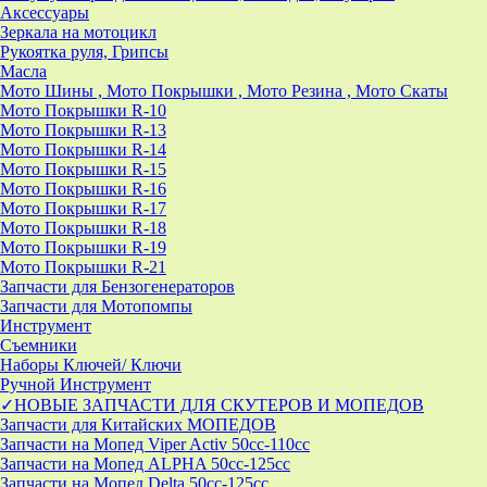
Аксессуары
Зеркала на мотоцикл
Рукоятка руля, Грипсы
Масла
Мото Шины , Мото Покрышки , Мото Резина , Мото Скаты
Мото Покрышки R-10
Мото Покрышки R-13
Мото Покрышки R-14
Мото Покрышки R-15
Мото Покрышки R-16
Мото Покрышки R-17
Мото Покрышки R-18
Мото Покрышки R-19
Мото Покрышки R-21
Запчасти для Бензогенераторов
Запчасти для Мотопомпы
Инструмент
Съемники
Наборы Ключей/ Ключи
Ручной Инструмент
✓НОВЫЕ ЗАПЧАСТИ ДЛЯ СКУТЕРОВ И МОПЕДОВ
Запчасти для Китайских МОПЕДОВ
Запчасти на Мопед Viper Activ 50cc-110cc
Запчасти на Мопед ALPHA 50cc-125cc
Запчасти на Мопед Delta 50cc-125cc