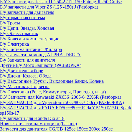
Б.У Запчасти для Jetstar JT 250-2 / JT 150 Futong Ji 250 Cruise
Б.У запчасти для Viper ZS (125 -150) J (Разборка)
Б/у запчасти для двигателя
Б/у тормозная система
Б/у Тросы
Б/у Цепи. Звёзды. Ходовая
Б/у Обвес. пластик
Б/у Колеса и комплектующие
Б/у Электрика
Б/у Система питания. Фильтра
Б. у запчасти на мопед ALPHA, DELTA
Б\у Запчасти для двигателя
Другие Б/у Мото Запчасти (РАЗБОРКА)
Б/у Двигатель всборе
Б/у Диски, Колеса, Обода
Б/у Выхлопные Трубы , Выхлопные Банки, Колена
Б/у Маятники, Подвеска
Б/у Электрика (Реле, Коммутаторы, Проводка, и т.д)
Б.У Запчасти для Kawasaki ZX636_2005-6_ZX6R (Разборка)
Б/у ЗАПЧАСТИ для Viper storm 50cc/80cc/150cc (РАЗБОРКА)
Б/у ЗАПЧАСТИ для FADA FD50cc/80cc Fada YB150T-15D, Spark
sp150s-17
Б/у запчасти для Honda Dio af18
Новые запчасти на мотоцикл (Разное)
Запчасти для двигателя CG/CB 125cc 150cc 200cc 250cc