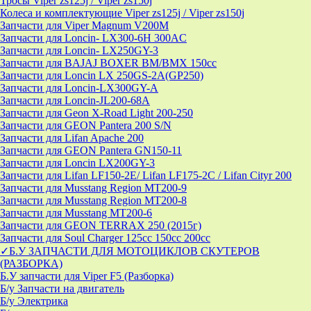
Тросы Viper zs125j / Viper zs150j
Колеса и комплектующие Viper zs125j / Viper zs150j
Запчасти для Viper Magnum V200M
Запчасти для Loncin- LX300-6H 300AC
Запчасти для Loncin- LX250GY-3
Запчасти для BAJAJ BOXER BM/ВМX 150cc
Запчасти для Loncin LX 250GS-2A(GP250)
Запчасти для Loncin-LX300GY-A
Запчасти для Loncin-JL200-68A
Запчасти для Geon X-Road Light 200-250
Запчасти для GEON Pantera 200 S/N
Запчасти для Lifan Apache 200
Запчасти для GEON Pantera GN150-11
Запчасти для Loncin LX200GY-3
Запчасти для Lifan LF150-2E/ Lifan LF175-2C / Lifan Cityr 200
Запчасти для Musstang Region MT200-9
Запчасти для Musstang Region MT200-8
Запчасти для Musstang MT200-6
Запчасти для GEON TERRAX 250 (2015г)
Запчасти для Soul Charger 125сс 150cc 200сс
✓Б.У ЗАПЧАСТИ ДЛЯ МОТОЦИКЛОВ СКУТЕРОВ
(РАЗБОРКА)
Б.У запчасти для Viper F5 (Разборка)
Б/у Запчасти на двигатель
Б/у Электрика