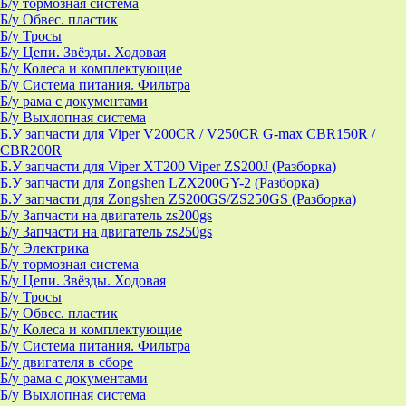
Б/у тормозная система
Б/у Обвес. пластик
Б/у Тросы
Б/у Цепи. Звёзды. Ходовая
Б/у Колеса и комплектующие
Б/у Система питания. Фильтра
Б/у рама с документами
Б/у Выхлопная система
Б.У запчасти для Viper V200CR / V250CR G-max CBR150R /
CBR200R
Б.У запчасти для Viper XT200 Viper ZS200J (Разборка)
Б.У запчасти для Zongshen LZX200GY-2 (Разборка)
Б.У запчасти для Zongshen ZS200GS/ZS250GS (Разборка)
Б/у Запчасти на двигатель zs200gs
Б/у Запчасти на двигатель zs250gs
Б/у Электрика
Б/у тормозная система
Б/у Цепи. Звёзды. Ходовая
Б/у Тросы
Б/у Обвес. пластик
Б/у Колеса и комплектующие
Б/у Система питания. Фильтра
Б/у двигателя в сборе
Б/у рама с документами
Б/у Выхлопная система