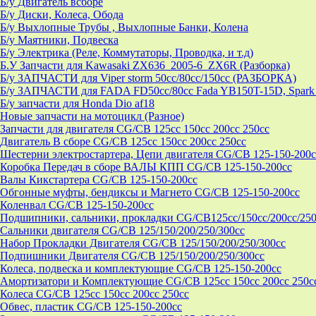
Б/у Двигатель всборе
Б/у Диски, Колеса, Обода
Б/у Выхлопные Трубы , Выхлопные Банки, Колена
Б/у Маятники, Подвеска
Б/у Электрика (Реле, Коммутаторы, Проводка, и т.д)
Б.У Запчасти для Kawasaki ZX636_2005-6_ZX6R (Разборка)
Б/у ЗАПЧАСТИ для Viper storm 50cc/80cc/150cc (РАЗБОРКА)
Б/у ЗАПЧАСТИ для FADA FD50cc/80cc Fada YB150T-15D, Spark 
Б/у запчасти для Honda Dio af18
Новые запчасти на мотоцикл (Разное)
Запчасти для двигателя CG/CB 125cc 150cc 200cc 250cc
Двигатель В сборе CG/CB 125cc 150cc 200cc 250cc
Шестерни электростартера, Цепи двигателя CG/CB 125-150-200c
Коробка Передач в сборе ВАЛЫ КПП CG/CB 125-150-200cc
Валы Кикстартера CG/CB 125-150-200cc
Обгонные муфты, бендиксы и Магнето CG/CB 125-150-200cc
Коленвал CG/CB 125-150-200cc
Подшипники, сальники, прокладки CG/CB125сс/150cc/200cc/250
Сальники двигателя CG/CB 125/150/200/250/300cc
Набор Прокладки Двигателя CG/CB 125/150/200/250/300cc
Подпишники Двигателя CG/CB 125/150/200/250/300cc
Колеса, подвеска и комплектующие CG/CB 125-150-200cc
Амортизатори и Комплектующие CG/CB 125cc 150cc 200cc 250c
Колеса CG/CB 125cc 150cc 200cc 250cc
Обвес, пластик CG/CB 125-150-200cc