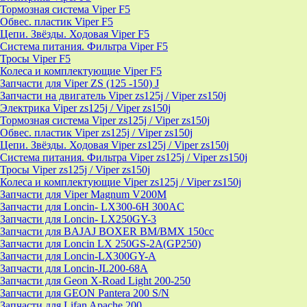
Тормозная система Viper F5
Обвес. пластик Viper F5
Цепи. Звёзды. Ходовая Viper F5
Система питания. Фильтра Viper F5
Тросы Viper F5
Колеса и комплектующие Viper F5
Запчасти для Viper ZS (125 -150) J
Запчасти на двигатель Viper zs125j / Viper zs150j
Электрика Viper zs125j / Viper zs150j
Тормозная система Viper zs125j / Viper zs150j
Обвес. пластик Viper zs125j / Viper zs150j
Цепи. Звёзды. Ходовая Viper zs125j / Viper zs150j
Система питания. Фильтра Viper zs125j / Viper zs150j
Тросы Viper zs125j / Viper zs150j
Колеса и комплектующие Viper zs125j / Viper zs150j
Запчасти для Viper Magnum V200M
Запчасти для Loncin- LX300-6H 300AC
Запчасти для Loncin- LX250GY-3
Запчасти для BAJAJ BOXER BM/ВМX 150cc
Запчасти для Loncin LX 250GS-2A(GP250)
Запчасти для Loncin-LX300GY-A
Запчасти для Loncin-JL200-68A
Запчасти для Geon X-Road Light 200-250
Запчасти для GEON Pantera 200 S/N
Запчасти для Lifan Apache 200