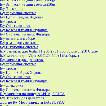
Б/у Запчасти на двигатель zs200gs
Б/у Запчасти на двигатель zs250gs
Б/у Электрика
Б/у тормозная система
Б/у Цепи. Звёзды. Ходовая
Б/у Тросы
Б/у Обвес. пластик
Б/у Колеса и комплектующие
Б/у Система питания. Фильтра
Б/у двигателя в сборе
Б/у рама с документами
Б/у Выхлопная система
Б.У Запчасти для Jetstar JT 250-2 / JT 150 Futong Ji 250 Cruise
Б.У запчасти для Viper ZS (125 -150) J (Разборка)
Б/у запчасти для двигателя
Б/у тормозная система
Б/у Тросы
Б/у Цепи. Звёзды. Ходовая
Б/у Обвес. пластик
Б/у Колеса и комплектующие
Б/у Электрика
Б/у Система питания. Фильтра
Б. у запчасти на мопед ALPHA, DELTA
Б\у Запчасти для двигателя
Другие Б/у Мото Запчасти (РАЗБОРКА)