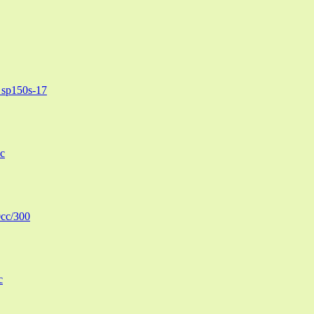
sp150s-17
c
cc/300
c