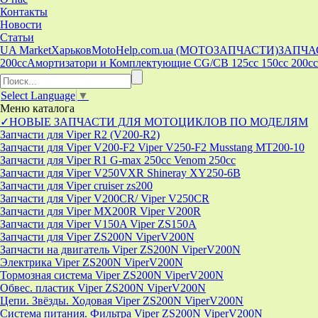
Контакты
Новости
Статьи
UA Market
Харьков
MotoHelp.com.ua (МОТОЗАПЧАСТИ)
ЗАПЧА
200cc
Амортизатори и Комплектующие CG/CB 125cc 150cc 200cc
Select Language
▼
Меню
каталога
✓НОВЫЕ ЗАПЧАСТИ ДЛЯ МОТОЦИКЛОВ ПО МОДЕЛЯМ
Запчасти для Viper R2 (V200-R2)
Запчасти для Viper V200-F2 Viper V250-F2 Musstang MT200-10
Запчасти для Viper R1 G-max 250cc Venom 250cc
Запчасти для Viper V250VXR Shineray XY250-6B
Запчасти для Viper cruiser zs200
Запчасти для Viper V200CR/ Viper V250CR
Запчасти для Viper MX200R Viper V200R
Запчасти для Viper V150A Viper ZS150A
Запчасти для Viper ZS200N ViperV200N
Запчасти на двигатель Viper ZS200N ViperV200N
Электрика Viper ZS200N ViperV200N
Тормозная система Viper ZS200N ViperV200N
Обвес. пластик Viper ZS200N ViperV200N
Цепи. Звёзды. Ходовая Viper ZS200N ViperV200N
Система питания. Фильтра Viper ZS200N ViperV200N