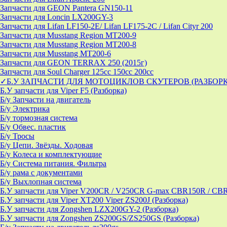
Запчасти для GEON Pantera GN150-11
Запчасти для Loncin LX200GY-3
Запчасти для Lifan LF150-2E/ Lifan LF175-2C / Lifan Cityr 200
Запчасти для Musstang Region MT200-9
Запчасти для Musstang Region MT200-8
Запчасти для Musstang MT200-6
Запчасти для GEON TERRAX 250 (2015г)
Запчасти для Soul Charger 125сс 150cc 200сс
✓Б.У ЗАПЧАСТИ ДЛЯ МОТОЦИКЛОВ СКУТЕРОВ (РАЗБОР
Б.У запчасти для Viper F5 (Разборка)
Б/у Запчасти на двигатель
Б/у Электрика
Б/у тормозная система
Б/у Обвес. пластик
Б/у Тросы
Б/у Цепи. Звёзды. Ходовая
Б/у Колеса и комплектующие
Б/у Система питания. Фильтра
Б/у рама с документами
Б/у Выхлопная система
Б.У запчасти для Viper V200CR / V250CR G-max CBR150R / CB
Б.У запчасти для Viper XT200 Viper ZS200J (Разборка)
Б.У запчасти для Zongshen LZX200GY-2 (Разборка)
Б.У запчасти для Zongshen ZS200GS/ZS250GS (Разборка)