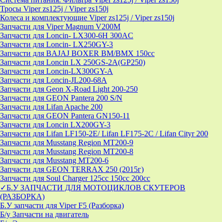
Тросы Viper zs125j / Viper zs150j
Колеса и комплектующие Viper zs125j / Viper zs150j
Запчасти для Viper Magnum V200M
Запчасти для Loncin- LX300-6H 300AC
Запчасти для Loncin- LX250GY-3
Запчасти для BAJAJ BOXER BM/ВМX 150cc
Запчасти для Loncin LX 250GS-2A(GP250)
Запчасти для Loncin-LX300GY-A
Запчасти для Loncin-JL200-68A
Запчасти для Geon X-Road Light 200-250
Запчасти для GEON Pantera 200 S/N
Запчасти для Lifan Apache 200
Запчасти для GEON Pantera GN150-11
Запчасти для Loncin LX200GY-3
Запчасти для Lifan LF150-2E/ Lifan LF175-2C / Lifan Cityr 200
Запчасти для Musstang Region MT200-9
Запчасти для Musstang Region MT200-8
Запчасти для Musstang MT200-6
Запчасти для GEON TERRAX 250 (2015г)
Запчасти для Soul Charger 125сс 150cc 200сс
✓Б.У ЗАПЧАСТИ ДЛЯ МОТОЦИКЛОВ СКУТЕРОВ
(РАЗБОРКА)
Б.У запчасти для Viper F5 (Разборка)
Б/у Запчасти на двигатель