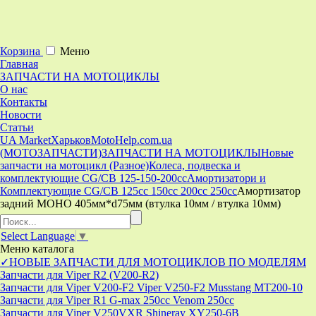
Корзина
Меню
Главная
ЗАПЧАСТИ НА МОТОЦИКЛЫ
О нас
Контакты
Новости
Статьи
UA Market
Харьков
MotoHelp.com.ua
(МОТОЗАПЧАСТИ)
ЗАПЧАСТИ НА МОТОЦИКЛЫ
Новые
запчасти на мотоцикл (Разное)
Колеса, подвеска и
комплектующие CG/CB 125-150-200cc
Амортизатори и
Комплектующие CG/CB 125cc 150cc 200cc 250cc
Амортизатор
задний МОНО 405мм*d75мм (втулка 10мм / втулка 10мм)
Select Language
▼
Меню
каталога
✓НОВЫЕ ЗАПЧАСТИ ДЛЯ МОТОЦИКЛОВ ПО МОДЕЛЯМ
Запчасти для Viper R2 (V200-R2)
Запчасти для Viper V200-F2 Viper V250-F2 Musstang MT200-10
Запчасти для Viper R1 G-max 250cc Venom 250cc
Запчасти для Viper V250VXR Shineray XY250-6B