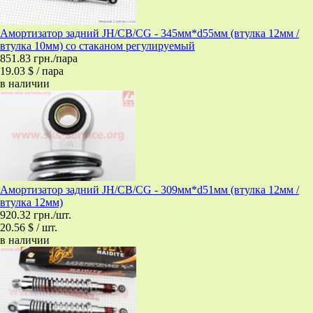
Амортизатор задний JH/CB/CG - 345мм*d55мм (втулка 12мм /
втулка 10мм) со стаканом регулируемый
851.83 грн./пара
19.03 $ / пара
в наличии
Амортизатор задний JH/CB/CG - 309мм*d51мм (втулка 12мм /
втулка 12мм)
920.32 грн./шт.
20.56 $ / шт.
в наличии