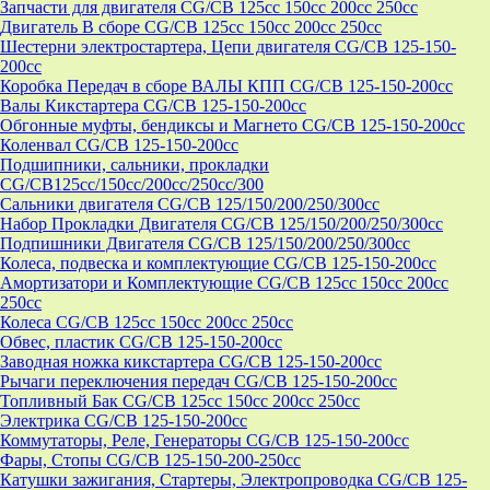
Запчасти для двигателя CG/CB 125cc 150cc 200cc 250cc
Двигатель В сборе CG/CB 125cc 150cc 200cc 250cc
Шестерни электростартера, Цепи двигателя CG/CB 125-150-
200cc
Коробка Передач в сборе ВАЛЫ КПП CG/CB 125-150-200cc
Валы Кикстартера CG/CB 125-150-200cc
Обгонные муфты, бендиксы и Магнето CG/CB 125-150-200cc
Коленвал CG/CB 125-150-200cc
Подшипники, сальники, прокладки
CG/CB125сс/150cc/200cc/250cc/300
Сальники двигателя CG/CB 125/150/200/250/300cc
Набор Прокладки Двигателя CG/CB 125/150/200/250/300cc
Подпишники Двигателя CG/CB 125/150/200/250/300cc
Колеса, подвеска и комплектующие CG/CB 125-150-200cc
Амортизатори и Комплектующие CG/CB 125cc 150cc 200cc
250cc
Колеса CG/CB 125cc 150cc 200cc 250cc
Обвес, пластик CG/CB 125-150-200cc
Заводная ножка кикстартера CG/CB 125-150-200cc
Рычаги переключения передач CG/CB 125-150-200cc
Топливный Бак CG/CB 125cc 150cc 200cc 250cc
Электрика CG/CB 125-150-200cc
Коммутаторы, Реле, Генераторы CG/CB 125-150-200cc
Фары, Стопы CG/CB 125-150-200-250cc
Катушки зажигания, Стартеры, Электропроводка CG/CB 125-