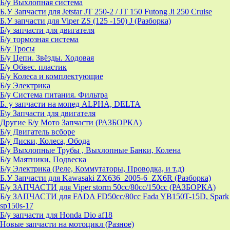
Б/у Выхлопная система
Б.У Запчасти для Jetstar JT 250-2 / JT 150 Futong Ji 250 Cruise
Б.У запчасти для Viper ZS (125 -150) J (Разборка)
Б/у запчасти для двигателя
Б/у тормозная система
Б/у Тросы
Б/у Цепи. Звёзды. Ходовая
Б/у Обвес. пластик
Б/у Колеса и комплектующие
Б/у Электрика
Б/у Система питания. Фильтра
Б. у запчасти на мопед ALPHA, DELTA
Б\у Запчасти для двигателя
Другие Б/у Мото Запчасти (РАЗБОРКА)
Б/у Двигатель всборе
Б/у Диски, Колеса, Обода
Б/у Выхлопные Трубы , Выхлопные Банки, Колена
Б/у Маятники, Подвеска
Б/у Электрика (Реле, Коммутаторы, Проводка, и т.д)
Б.У Запчасти для Kawasaki ZX636_2005-6_ZX6R (Разборка)
Б/у ЗАПЧАСТИ для Viper storm 50cc/80cc/150cc (РАЗБОРКА)
Б/у ЗАПЧАСТИ для FADA FD50cc/80cc Fada YB150T-15D, Spark
sp150s-17
Б/у запчасти для Honda Dio af18
Новые запчасти на мотоцикл (Разное)