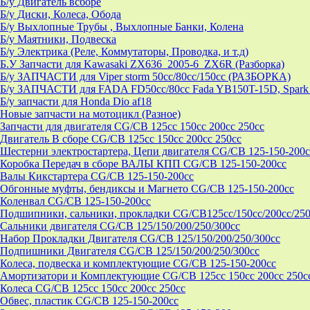
Б/у Двигатель всборе
Б/у Диски, Колеса, Обода
Б/у Выхлопные Трубы , Выхлопные Банки, Колена
Б/у Маятники, Подвеска
Б/у Электрика (Реле, Коммутаторы, Проводка, и т.д)
Б.У Запчасти для Kawasaki ZX636_2005-6_ZX6R (Разборка)
Б/у ЗАПЧАСТИ для Viper storm 50cc/80cc/150cc (РАЗБОРКА)
Б/у ЗАПЧАСТИ для FADA FD50cc/80cc Fada YB150T-15D, Spark 
Б/у запчасти для Honda Dio af18
Новые запчасти на мотоцикл (Разное)
Запчасти для двигателя CG/CB 125cc 150cc 200cc 250cc
Двигатель В сборе CG/CB 125cc 150cc 200cc 250cc
Шестерни электростартера, Цепи двигателя CG/CB 125-150-200c
Коробка Передач в сборе ВАЛЫ КПП CG/CB 125-150-200cc
Валы Кикстартера CG/CB 125-150-200cc
Обгонные муфты, бендиксы и Магнето CG/CB 125-150-200cc
Коленвал CG/CB 125-150-200cc
Подшипники, сальники, прокладки CG/CB125сс/150cc/200cc/250
Сальники двигателя CG/CB 125/150/200/250/300cc
Набор Прокладки Двигателя CG/CB 125/150/200/250/300cc
Подпишники Двигателя CG/CB 125/150/200/250/300cc
Колеса, подвеска и комплектующие CG/CB 125-150-200cc
Амортизатори и Комплектующие CG/CB 125cc 150cc 200cc 250c
Колеса CG/CB 125cc 150cc 200cc 250cc
Обвес, пластик CG/CB 125-150-200cc