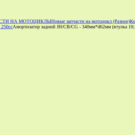
СТИ НА МОТОЦИКЛЫ
Новые запчасти на мотоцикл (Разное)
Ко
 250cc
Амортизатор задний JH/CB/CG - 340мм*d62мм (втулка 10;