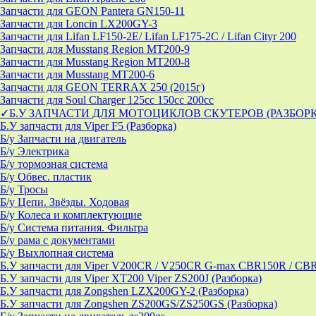
Запчасти для GEON Pantera GN150-11
Запчасти для Loncin LX200GY-3
Запчасти для Lifan LF150-2E/ Lifan LF175-2C / Lifan Cityr 200
Запчасти для Musstang Region MT200-9
Запчасти для Musstang Region MT200-8
Запчасти для Musstang MT200-6
Запчасти для GEON TERRAX 250 (2015г)
Запчасти для Soul Charger 125сс 150cc 200сс
✓Б.У ЗАПЧАСТИ ДЛЯ МОТОЦИКЛОВ СКУТЕРОВ (РАЗБОР
Б.У запчасти для Viper F5 (Разборка)
Б/у Запчасти на двигатель
Б/у Электрика
Б/у тормозная система
Б/у Обвес. пластик
Б/у Тросы
Б/у Цепи. Звёзды. Ходовая
Б/у Колеса и комплектующие
Б/у Система питания. Фильтра
Б/у рама с документами
Б/у Выхлопная система
Б.У запчасти для Viper V200CR / V250CR G-max CBR150R / CB
Б.У запчасти для Viper XT200 Viper ZS200J (Разборка)
Б.У запчасти для Zongshen LZX200GY-2 (Разборка)
Б.У запчасти для Zongshen ZS200GS/ZS250GS (Разборка)