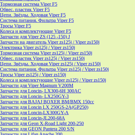
Тормозная система Viper F5
Обвес. пластик Viper F5
Цепи. Звёзды. Ходовая Viper F5
Система питания. Фильтра Viper F5
Тросы Viper F5
Колеса и комплектующие Viper F5
Запчасти для Viper ZS (125 -150) J
Запчасти на двигатель Viper zs125j / Viper zs150j
Электрика Viper zs125j / Viper zs150j
Тормозная система Viper zs125j / Viper zs150j
Обвес. пластик Viper zs125j / Viper zs150j
Цепи. Звёзды. Ходовая Viper zs125j / Viper zs150j
Система питания. Фильтра Viper zs125j / Viper zs150j
Тросы Viper zs125j / Viper zs150j
Колеса и комплектующие Viper zs125j / Viper zs150j
Запчасти для Viper Magnum V200M
Запчасти для Loncin- LX300-6H 300AC
Запчасти для Loncin- LX250GY-3
Запчасти для BAJAJ BOXER BM/ВМX 150cc
Запчасти для Loncin LX 250GS-2A(GP250)
Запчасти для Loncin-LX300GY-A
Запчасти для Loncin-JL200-68A
Запчасти для Geon X-Road Light 200-250
Запчасти для GEON Pantera 200 S/N
Запчасти для Lifan Apache 200