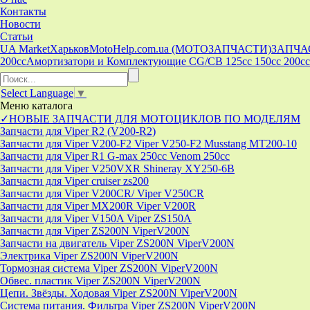
Контакты
Новости
Статьи
UA Market
Харьков
MotoHelp.com.ua (МОТОЗАПЧАСТИ)
ЗАПЧА
200cc
Амортизатори и Комплектующие CG/CB 125cc 150cc 200cc
Select Language
▼
Меню
каталога
✓НОВЫЕ ЗАПЧАСТИ ДЛЯ МОТОЦИКЛОВ ПО МОДЕЛЯМ
Запчасти для Viper R2 (V200-R2)
Запчасти для Viper V200-F2 Viper V250-F2 Musstang MT200-10
Запчасти для Viper R1 G-max 250cc Venom 250cc
Запчасти для Viper V250VXR Shineray XY250-6B
Запчасти для Viper cruiser zs200
Запчасти для Viper V200CR/ Viper V250CR
Запчасти для Viper MX200R Viper V200R
Запчасти для Viper V150A Viper ZS150A
Запчасти для Viper ZS200N ViperV200N
Запчасти на двигатель Viper ZS200N ViperV200N
Электрика Viper ZS200N ViperV200N
Тормозная система Viper ZS200N ViperV200N
Обвес. пластик Viper ZS200N ViperV200N
Цепи. Звёзды. Ходовая Viper ZS200N ViperV200N
Система питания. Фильтра Viper ZS200N ViperV200N