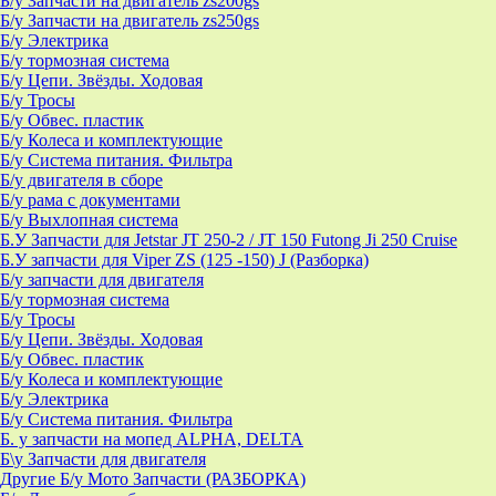
Б/у Запчасти на двигатель zs200gs
Б/у Запчасти на двигатель zs250gs
Б/у Электрика
Б/у тормозная система
Б/у Цепи. Звёзды. Ходовая
Б/у Тросы
Б/у Обвес. пластик
Б/у Колеса и комплектующие
Б/у Система питания. Фильтра
Б/у двигателя в сборе
Б/у рама с документами
Б/у Выхлопная система
Б.У Запчасти для Jetstar JT 250-2 / JT 150 Futong Ji 250 Cruise
Б.У запчасти для Viper ZS (125 -150) J (Разборка)
Б/у запчасти для двигателя
Б/у тормозная система
Б/у Тросы
Б/у Цепи. Звёзды. Ходовая
Б/у Обвес. пластик
Б/у Колеса и комплектующие
Б/у Электрика
Б/у Система питания. Фильтра
Б. у запчасти на мопед ALPHA, DELTA
Б\у Запчасти для двигателя
Другие Б/у Мото Запчасти (РАЗБОРКА)