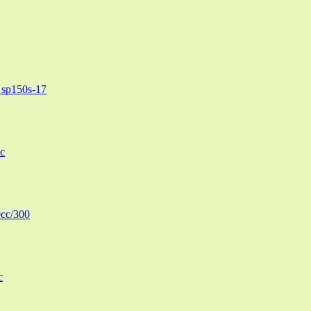
sp150s-17
c
cc/300
c