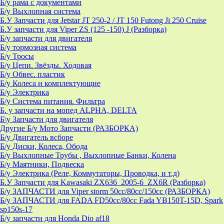
Б/у рама с документами
Б/у Выхлопная система
Б.У Запчасти для Jetstar JT 250-2 / JT 150 Futong Ji 250 Cruise
Б.У запчасти для Viper ZS (125 -150) J (Разборка)
Б/у запчасти для двигателя
Б/у тормозная система
Б/у Тросы
Б/у Цепи. Звёзды. Ходовая
Б/у Обвес. пластик
Б/у Колеса и комплектующие
Б/у Электрика
Б/у Система питания. Фильтра
Б. у запчасти на мопед ALPHA, DELTA
Б\у Запчасти для двигателя
Другие Б/у Мото Запчасти (РАЗБОРКА)
Б/у Двигатель всборе
Б/у Диски, Колеса, Обода
Б/у Выхлопные Трубы , Выхлопные Банки, Колена
Б/у Маятники, Подвеска
Б/у Электрика (Реле, Коммутаторы, Проводка, и т.д)
Б.У Запчасти для Kawasaki ZX636_2005-6_ZX6R (Разборка)
Б/у ЗАПЧАСТИ для Viper storm 50cc/80cc/150cc (РАЗБОРКА)
Б/у ЗАПЧАСТИ для FADA FD50cc/80cc Fada YB150T-15D, Spark
sp150s-17
Б/у запчасти для Honda Dio af18