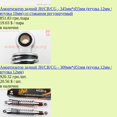
Амортизатор задний JH/CB/CG - 345мм*d55мм (втулка 12мм /
втулка 10мм) со стаканом регулируемый
851.83 грн./пара
19.03 $ / пара
в наличии
Амортизатор задний JH/CB/CG - 309мм*d51мм (втулка 12мм /
втулка 12мм)
920.32 грн./шт.
20.56 $ / шт.
в наличии