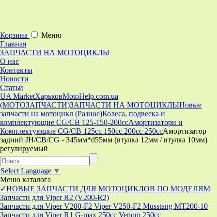
Корзина
Меню
Главная
ЗАПЧАСТИ НА МОТОЦИКЛЫ
О нас
Контакты
Новости
Статьи
UA Market
Харьков
MotoHelp.com.ua
(МОТОЗАПЧАСТИ)
ЗАПЧАСТИ НА МОТОЦИКЛЫ
Новые
запчасти на мотоцикл (Разное)
Колеса, подвеска и
комплектующие CG/CB 125-150-200cc
Амортизатори и
Комплектующие CG/CB 125cc 150cc 200cc 250cc
Амортизатор
задний JH/CB/CG - 345мм*d55мм (втулка 12мм / втулка 10мм)
регулируемый
Select Language
▼
Меню
каталога
✓НОВЫЕ ЗАПЧАСТИ ДЛЯ МОТОЦИКЛОВ ПО МОДЕЛЯМ
Запчасти для Viper R2 (V200-R2)
Запчасти для Viper V200-F2 Viper V250-F2 Musstang MT200-10
Запчасти для Viper R1 G-max 250cc Venom 250cc