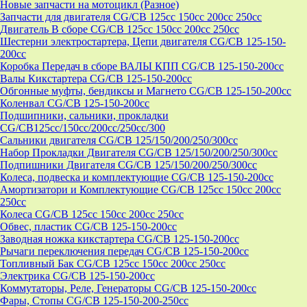
Новые запчасти на мотоцикл (Разное)
Запчасти для двигателя CG/CB 125cc 150cc 200cc 250cc
Двигатель В сборе CG/CB 125cc 150cc 200cc 250cc
Шестерни электростартера, Цепи двигателя CG/CB 125-150-
200cc
Коробка Передач в сборе ВАЛЫ КПП CG/CB 125-150-200cc
Валы Кикстартера CG/CB 125-150-200cc
Обгонные муфты, бендиксы и Магнето CG/CB 125-150-200cc
Коленвал CG/CB 125-150-200cc
Подшипники, сальники, прокладки
CG/CB125сс/150cc/200cc/250cc/300
Сальники двигателя CG/CB 125/150/200/250/300cc
Набор Прокладки Двигателя CG/CB 125/150/200/250/300cc
Подпишники Двигателя CG/CB 125/150/200/250/300cc
Колеса, подвеска и комплектующие CG/CB 125-150-200cc
Амортизатори и Комплектующие CG/CB 125cc 150cc 200cc
250cc
Колеса CG/CB 125cc 150cc 200cc 250cc
Обвес, пластик CG/CB 125-150-200cc
Заводная ножка кикстартера CG/CB 125-150-200cc
Рычаги переключения передач CG/CB 125-150-200cc
Топливный Бак CG/CB 125cc 150cc 200cc 250cc
Электрика CG/CB 125-150-200cc
Коммутаторы, Реле, Генераторы CG/CB 125-150-200cc
Фары, Стопы CG/CB 125-150-200-250cc