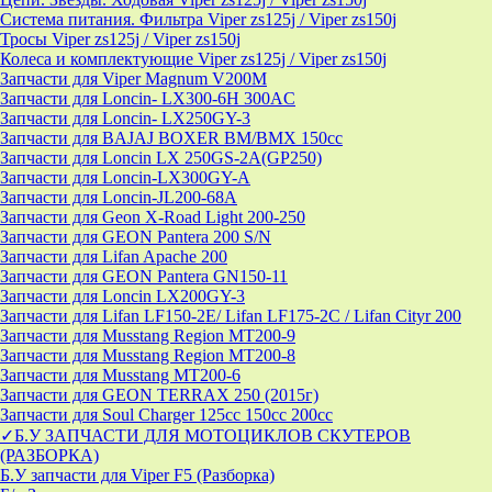
Система питания. Фильтра Viper zs125j / Viper zs150j
Тросы Viper zs125j / Viper zs150j
Колеса и комплектующие Viper zs125j / Viper zs150j
Запчасти для Viper Magnum V200M
Запчасти для Loncin- LX300-6H 300AC
Запчасти для Loncin- LX250GY-3
Запчасти для BAJAJ BOXER BM/ВМX 150cc
Запчасти для Loncin LX 250GS-2A(GP250)
Запчасти для Loncin-LX300GY-A
Запчасти для Loncin-JL200-68A
Запчасти для Geon X-Road Light 200-250
Запчасти для GEON Pantera 200 S/N
Запчасти для Lifan Apache 200
Запчасти для GEON Pantera GN150-11
Запчасти для Loncin LX200GY-3
Запчасти для Lifan LF150-2E/ Lifan LF175-2C / Lifan Cityr 200
Запчасти для Musstang Region MT200-9
Запчасти для Musstang Region MT200-8
Запчасти для Musstang MT200-6
Запчасти для GEON TERRAX 250 (2015г)
Запчасти для Soul Charger 125сс 150cc 200сс
✓Б.У ЗАПЧАСТИ ДЛЯ МОТОЦИКЛОВ СКУТЕРОВ
(РАЗБОРКА)
Б.У запчасти для Viper F5 (Разборка)