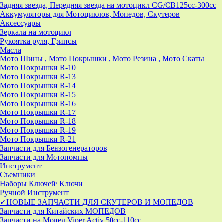
Задняя звезда, Передняя звезда на мотоцикл CG/CB125cc-300сс
Аккумуляторы для Мотоциклов, Мопедов, Скутеров
Аксессуары
Зеркала на мотоцикл
Рукоятка руля, Грипсы
Масла
Мото Шины , Мото Покрышки , Мото Резина , Мото Скаты
Мото Покрышки R-10
Мото Покрышки R-13
Мото Покрышки R-14
Мото Покрышки R-15
Мото Покрышки R-16
Мото Покрышки R-17
Мото Покрышки R-18
Мото Покрышки R-19
Мото Покрышки R-21
Запчасти для Бензогенераторов
Запчасти для Мотопомпы
Инструмент
Съемники
Наборы Ключей/ Ключи
Ручной Инструмент
✓НОВЫЕ ЗАПЧАСТИ ДЛЯ СКУТЕРОВ И МОПЕДОВ
Запчасти для Китайских МОПЕДОВ
Запчасти на Мопед Viper Activ 50cc-110cc