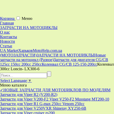
Корзина
Меню
Главная
ЗАПЧАСТИ НА МОТОЦИКЛЫ
О нас
Контакты
Новости
Статьи
UA Market
Харьков
MotoHelp.com.ua
(МОТОЗАПЧАСТИ)
ЗАПЧАСТИ НА МОТОЦИКЛЫ
Новые
запчасти на мотоцикл (Разное)
Запчасти для двигателя CG/CB
125cc 150cc 200cc 250cc
Коленвал CG/CB 125-150-200cc
Коленвал
300сс Loncin- LX300-6
Select Language
▼
Меню
каталога
✓НОВЫЕ ЗАПЧАСТИ ДЛЯ МОТОЦИКЛОВ ПО МОДЕЛЯМ
Запчасти для Viper R2 (V200-R2)
Запчасти для Viper V200-F2 Viper V250-F2 Musstang MT200-10
Запчасти для Viper R1 G-max 250cc Venom 250cc
Запчасти для Viper V250VXR Shineray XY250-6B
Запчасти для Viper cruiser zs200