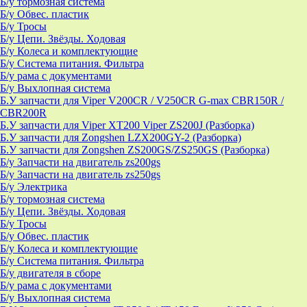
Б/у тормозная система
Б/у Обвес. пластик
Б/у Тросы
Б/у Цепи. Звёзды. Ходовая
Б/у Колеса и комплектующие
Б/у Система питания. Фильтра
Б/у рама с документами
Б/у Выхлопная система
Б.У запчасти для Viper V200CR / V250CR G-max CBR150R /
CBR200R
Б.У запчасти для Viper XT200 Viper ZS200J (Разборка)
Б.У запчасти для Zongshen LZX200GY-2 (Разборка)
Б.У запчасти для Zongshen ZS200GS/ZS250GS (Разборка)
Б/у Запчасти на двигатель zs200gs
Б/у Запчасти на двигатель zs250gs
Б/у Электрика
Б/у тормозная система
Б/у Цепи. Звёзды. Ходовая
Б/у Тросы
Б/у Обвес. пластик
Б/у Колеса и комплектующие
Б/у Система питания. Фильтра
Б/у двигателя в сборе
Б/у рама с документами
Б/у Выхлопная система