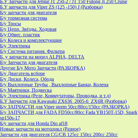
Б.У Запчасти для Jetstar JT 250-2 / JT 150 Futong Ji 250 Cruise
Б.У запчасти для Viper ZS (125 -150) J (Разборка)
Б/у запчасти для двигателя
Б/у тормозная система
Б/у Тросы
Б/у Цепи. Звёзды. Ходовая
Б/у Обвес. пластик
Б/у Колеса и комплектующие
Б/у Электрика
Б/у Система питания. Фильтра
Б. у запчасти на мопед ALPHA, DELTA
Б\у Запчасти для двигателя
Другие Б/у Мото Запчасти (РАЗБОРКА)
Б/у Двигатель всборе
Б/у Диски, Колеса, Обода
Б/у Выхлопные Трубы , Выхлопные Банки, Колена
Б/у Маятники, Подвеска
Б/у Электрика (Реле, Коммутаторы, Проводка, и т.д)
Б.У Запчасти для Kawasaki ZX636_2005-6_ZX6R (Разборка)
Б/у ЗАПЧАСТИ для Viper storm 50cc/80cc/150cc (РАЗБОРКА)
Б/у ЗАПЧАСТИ для FADA FD50cc/80cc Fada YB150T-15D, Spark
sp150s-17
Б/у запчасти для Honda Dio af18
Новые запчасти на мотоцикл (Разное)
Запчасти для двигателя CG/CB 125cc 150cc 200cc 250cc