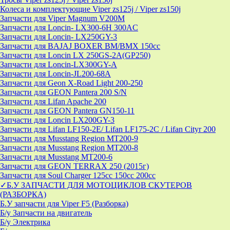
Колеса и комплектующие Viper zs125j / Viper zs150j
Запчасти для Viper Magnum V200M
Запчасти для Loncin- LX300-6H 300AC
Запчасти для Loncin- LX250GY-3
Запчасти для BAJAJ BOXER BM/ВМX 150cc
Запчасти для Loncin LX 250GS-2A(GP250)
Запчасти для Loncin-LX300GY-A
Запчасти для Loncin-JL200-68A
Запчасти для Geon X-Road Light 200-250
Запчасти для GEON Pantera 200 S/N
Запчасти для Lifan Apache 200
Запчасти для GEON Pantera GN150-11
Запчасти для Loncin LX200GY-3
Запчасти для Lifan LF150-2E/ Lifan LF175-2C / Lifan Cityr 200
Запчасти для Musstang Region MT200-9
Запчасти для Musstang Region MT200-8
Запчасти для Musstang MT200-6
Запчасти для GEON TERRAX 250 (2015г)
Запчасти для Soul Charger 125сс 150cc 200сс
✓Б.У ЗАПЧАСТИ ДЛЯ МОТОЦИКЛОВ СКУТЕРОВ
(РАЗБОРКА)
Б.У запчасти для Viper F5 (Разборка)
Б/у Запчасти на двигатель
Б/у Электрика