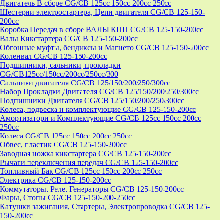
Двигатель В сборе CG/CB 125cc 150cc 200cc 250cc
Шестерни электростартера, Цепи двигателя CG/CB 125-150-
200cc
Коробка Передач в сборе ВАЛЫ КПП CG/CB 125-150-200cc
Валы Кикстартера CG/CB 125-150-200cc
Обгонные муфты, бендиксы и Магнето CG/CB 125-150-200cc
Коленвал CG/CB 125-150-200cc
Подшипники, сальники, прокладки
CG/CB125сс/150cc/200cc/250cc/300
Сальники двигателя CG/CB 125/150/200/250/300cc
Набор Прокладки Двигателя CG/CB 125/150/200/250/300cc
Подпишники Двигателя CG/CB 125/150/200/250/300cc
Колеса, подвеска и комплектующие CG/CB 125-150-200cc
Амортизатори и Комплектующие CG/CB 125cc 150cc 200cc
250cc
Колеса CG/CB 125cc 150cc 200cc 250cc
Обвес, пластик CG/CB 125-150-200cc
Заводная ножка кикстартера CG/CB 125-150-200cc
Рычаги переключения передач CG/CB 125-150-200cc
Топливный Бак CG/CB 125cc 150cc 200cc 250cc
Электрика CG/CB 125-150-200cc
Коммутаторы, Реле, Генераторы CG/CB 125-150-200cc
Фары, Стопы CG/CB 125-150-200-250cc
Катушки зажигания, Стартеры, Электропроводка CG/CB 125-
150-200cc