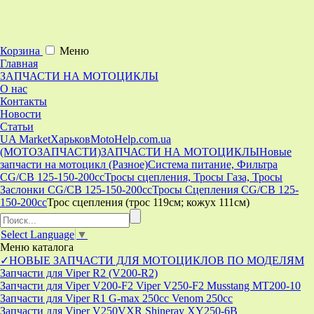
Корзина
Меню
Главная
ЗАПЧАСТИ НА МОТОЦИКЛЫ
О нас
Контакты
Новости
Статьи
UA Market
Харьков
MotoHelp.com.ua
(МОТОЗАПЧАСТИ)
ЗАПЧАСТИ НА МОТОЦИКЛЫ
Новые
запчасти на мотоцикл (Разное)
Система питание, Фильтра
CG/CB 125-150-200cc
Тросы сцепления, Тросы Газа, Тросы
Заслонки CG/CB 125-150-200cc
Тросы Сцепления CG/CB 125-
150-200cc
Трос сцепления (трос 119см; кожух 111см)
Select Language
▼
Меню
каталога
✓НОВЫЕ ЗАПЧАСТИ ДЛЯ МОТОЦИКЛОВ ПО МОДЕЛЯМ
Запчасти для Viper R2 (V200-R2)
Запчасти для Viper V200-F2 Viper V250-F2 Musstang MT200-10
Запчасти для Viper R1 G-max 250cc Venom 250cc
Запчасти для Viper V250VXR Shineray XY250-6B