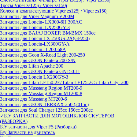
Тросы Viper zs125j / Viper zs150j
Колеса и комплектующие Viper zs125j / Viper zs150j
Запчасти для Viper Magnum V200M
Запчасти для Loncin- LX300-6H 300AC
Запчасти для Loncin- LX250GY-3
Запчасти для BAJAJ BOXER BM/ВМX 150cc
Запчасти для Loncin LX 250GS-2A(GP250)
Запчасти для Loncin-LX300GY-A
Запчасти для Loncin-JL200-68A
Запчасти для Geon X-Road Light 200-250
Запчасти для GEON Pantera 200 S/N
Запчасти для Lifan Apache 200
Запчасти для GEON Pantera GN150-11
Запчасти для Loncin LX200GY-3
Запчасти для Lifan LF150-2E/ Lifan LF175-2C / Lifan Cityr 200
Запчасти для Musstang Region MT200-9
Запчасти для Musstang Region MT200-8
Запчасти для Musstang MT200-6
Запчасти для GEON TERRAX 250 (2015г)
Запчасти для Soul Charger 125сс 150cc 200сс
✓Б.У ЗАПЧАСТИ ДЛЯ МОТОЦИКЛОВ СКУТЕРОВ
(РАЗБОРКА)
Б.У запчасти для Viper F5 (Разборка)
Б/у Запчасти на двигатель