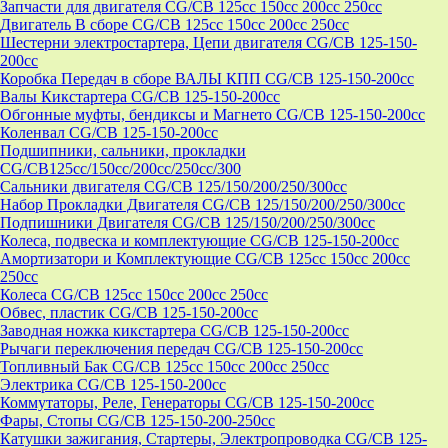
Запчасти для двигателя CG/CB 125cc 150cc 200cc 250cc
Двигатель В сборе CG/CB 125cc 150cc 200cc 250cc
Шестерни электростартера, Цепи двигателя CG/CB 125-150-
200cc
Коробка Передач в сборе ВАЛЫ КПП CG/CB 125-150-200cc
Валы Кикстартера CG/CB 125-150-200cc
Обгонные муфты, бендиксы и Магнето CG/CB 125-150-200cc
Коленвал CG/CB 125-150-200cc
Подшипники, сальники, прокладки
CG/CB125сс/150cc/200cc/250cc/300
Сальники двигателя CG/CB 125/150/200/250/300cc
Набор Прокладки Двигателя CG/CB 125/150/200/250/300cc
Подпишники Двигателя CG/CB 125/150/200/250/300cc
Колеса, подвеска и комплектующие CG/CB 125-150-200cc
Амортизатори и Комплектующие CG/CB 125cc 150cc 200cc
250cc
Колеса CG/CB 125cc 150cc 200cc 250cc
Обвес, пластик CG/CB 125-150-200cc
Заводная ножка кикстартера CG/CB 125-150-200cc
Рычаги переключения передач CG/CB 125-150-200cc
Топливный Бак CG/CB 125cc 150cc 200cc 250cc
Электрика CG/CB 125-150-200cc
Коммутаторы, Реле, Генераторы CG/CB 125-150-200cc
Фары, Стопы CG/CB 125-150-200-250cc
Катушки зажигания, Стартеры, Электропроводка CG/CB 125-