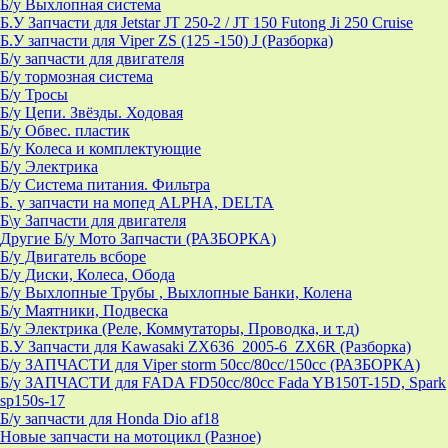
Б/у Выхлопная система
Б.У Запчасти для Jetstar JT 250-2 / JT 150 Futong Ji 250 Cruise
Б.У запчасти для Viper ZS (125 -150) J (Разборка)
Б/у запчасти для двигателя
Б/у тормозная система
Б/у Тросы
Б/у Цепи. Звёзды. Ходовая
Б/у Обвес. пластик
Б/у Колеса и комплектующие
Б/у Электрика
Б/у Система питания. Фильтра
Б. у запчасти на мопед ALPHA, DELTA
Б\у Запчасти для двигателя
Другие Б/у Мото Запчасти (РАЗБОРКА)
Б/у Двигатель всборе
Б/у Диски, Колеса, Обода
Б/у Выхлопные Трубы , Выхлопные Банки, Колена
Б/у Маятники, Подвеска
Б/у Электрика (Реле, Коммутаторы, Проводка, и т.д)
Б.У Запчасти для Kawasaki ZX636_2005-6_ZX6R (Разборка)
Б/у ЗАПЧАСТИ для Viper storm 50cc/80cc/150cc (РАЗБОРКА)
Б/у ЗАПЧАСТИ для FADA FD50cc/80cc Fada YB150T-15D, Spark
sp150s-17
Б/у запчасти для Honda Dio af18
Новые запчасти на мотоцикл (Разное)