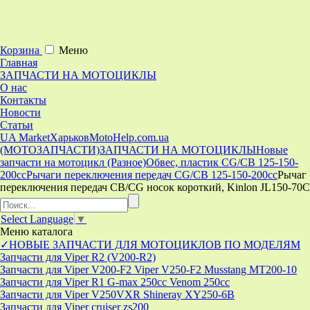
Корзина
Меню
Главная
ЗАПЧАСТИ НА МОТОЦИКЛЫ
О нас
Контакты
Новости
Статьи
UA Market
Харьков
MotoHelp.com.ua
(МОТОЗАПЧАСТИ)
ЗАПЧАСТИ НА МОТОЦИКЛЫ
Новые
запчасти на мотоцикл (Разное)
Обвес, пластик CG/CB 125-150-
200cc
Рычаги переключения передач CG/CB 125-150-200cc
Рычаг
переключения передач CB/CG носок короткий, Kinlon JL150-70C
Select Language
▼
Меню
каталога
✓НОВЫЕ ЗАПЧАСТИ ДЛЯ МОТОЦИКЛОВ ПО МОДЕЛЯМ
Запчасти для Viper R2 (V200-R2)
Запчасти для Viper V200-F2 Viper V250-F2 Musstang MT200-10
Запчасти для Viper R1 G-max 250cc Venom 250cc
Запчасти для Viper V250VXR Shineray XY250-6B
Запчасти для Viper cruiser zs200