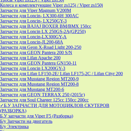
Колеса и комплектующие Viper zs125j / Viper zs150j
Запчасти для Viper Magnum V200M
Запчасти для Loncin- LX300-6H 300AC
Запчасти для Loncin- LX250GY-3
Запчасти для BAJAJ BOXER BM/ВМX 150cc
Запчасти для Loncin LX 250GS-2A(GP250)
Запчасти для Loncin-LX300GY-A
Запчасти для Loncin-JL200-68A
Запчасти для Geon X-Road Light 200-250
Запчасти для GEON Pantera 200 S/N
Запчасти для Lifan Apache 200
Запчасти для GEON Pantera GN150-11
Запчасти для Loncin LX200GY-3
Запчасти для Lifan LF150-2E/ Lifan LF175-2C / Lifan Cityr 200
Запчасти для Musstang Region MT200-9
Запчасти для Musstang Region MT200-8
Запчасти для Musstang MT200-6
Запчасти для GEON TERRAX 250 (2015г)
Запчасти для Soul Charger 125сс 150cc 200сс
✓Б.У ЗАПЧАСТИ ДЛЯ МОТОЦИКЛОВ СКУТЕРОВ
(РАЗБОРКА)
Б.У запчасти для Viper F5 (Разборка)
Б/у Запчасти на двигатель
Б/у Электрика