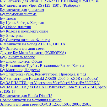
Б.У Запчасти для Jetstar JT 250-2 / JT 150 Futong Ji 250 Cruise
Б.У запчасти для Viper ZS (125 -150) J (Разборка)
Б/у запчасти для двигателя
Б/у тормозная система
Б/у Тросы
Б/у Цепи. Звёзды. Ходовая
Б/у Обвес. пластик
Б/у Колеса и комплектующие
Б/у Электрика
Б/у Система питания. Фильтра
Б. у запчасти на мопед ALPHA, DELTA
Б\у Запчасти для двигателя
Другие Б/у Мото Запчасти (РАЗБОРКА)
Б/у Двигатель всборе
Б/у Диски, Колеса, Обода
Б/у Выхлопные Трубы , Выхлопные Банки, Колена
Б/у Маятники, Подвеска
Б/у Электрика (Реле, Коммутаторы, Проводка, и т.д)
Б.У Запчасти для Kawasaki ZX636_2005-6_ZX6R (Разборка)
Б/у ЗАПЧАСТИ для Viper storm 50cc/80cc/150cc (РАЗБОРКА)
Б/у ЗАПЧАСТИ для FADA FD50cc/80cc Fada YB150T-15D, Spark
sp150s-17
Б/у запчасти для Honda Dio af18
Новые запчасти на мотоцикл (Разное)
Запчасти для двигателя CG/CB 125cc 150cc 200cc 250cc