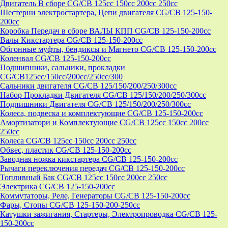
Двигатель В сборе CG/CB 125cc 150cc 200cc 250cc
Шестерни электростартера, Цепи двигателя CG/CB 125-150-
200cc
Коробка Передач в сборе ВАЛЫ КПП CG/CB 125-150-200cc
Валы Кикстартера CG/CB 125-150-200cc
Обгонные муфты, бендиксы и Магнето CG/CB 125-150-200cc
Коленвал CG/CB 125-150-200cc
Подшипники, сальники, прокладки
CG/CB125сс/150cc/200cc/250cc/300
Сальники двигателя CG/CB 125/150/200/250/300cc
Набор Прокладки Двигателя CG/CB 125/150/200/250/300cc
Подпишники Двигателя CG/CB 125/150/200/250/300cc
Колеса, подвеска и комплектующие CG/CB 125-150-200cc
Амортизатори и Комплектующие CG/CB 125cc 150cc 200cc
250cc
Колеса CG/CB 125cc 150cc 200cc 250cc
Обвес, пластик CG/CB 125-150-200cc
Заводная ножка кикстартера CG/CB 125-150-200cc
Рычаги переключения передач CG/CB 125-150-200cc
Топливный Бак CG/CB 125cc 150cc 200cc 250cc
Электрика CG/CB 125-150-200cc
Коммутаторы, Реле, Генераторы CG/CB 125-150-200cc
Фары, Стопы CG/CB 125-150-200-250cc
Катушки зажигания, Стартеры, Электропроводка CG/CB 125-
150-200cc