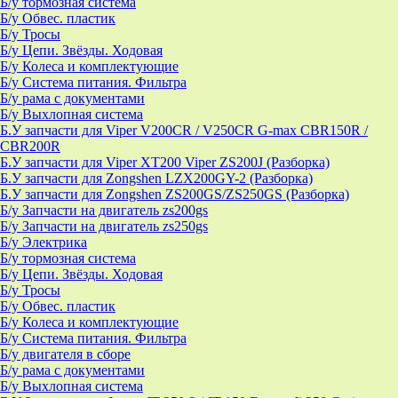
Б/у тормозная система
Б/у Обвес. пластик
Б/у Тросы
Б/у Цепи. Звёзды. Ходовая
Б/у Колеса и комплектующие
Б/у Система питания. Фильтра
Б/у рама с документами
Б/у Выхлопная система
Б.У запчасти для Viper V200CR / V250CR G-max CBR150R /
CBR200R
Б.У запчасти для Viper XT200 Viper ZS200J (Разборка)
Б.У запчасти для Zongshen LZX200GY-2 (Разборка)
Б.У запчасти для Zongshen ZS200GS/ZS250GS (Разборка)
Б/у Запчасти на двигатель zs200gs
Б/у Запчасти на двигатель zs250gs
Б/у Электрика
Б/у тормозная система
Б/у Цепи. Звёзды. Ходовая
Б/у Тросы
Б/у Обвес. пластик
Б/у Колеса и комплектующие
Б/у Система питания. Фильтра
Б/у двигателя в сборе
Б/у рама с документами
Б/у Выхлопная система