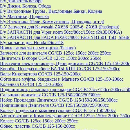
Б/у Двигатель всборе
Б/у Диски, Колеса, Обода
Б/у Выхлопные Трубы , Выхлопные Банки, Колена
Б/у Маятники, Подвеска
Б/у Электрика (Реле, Коммутаторы, Проводка, и т.д)
Б.У Запчасти для Kawasaki ZX636_2005-6_ZX6R (Разборка)
Б/у ЗАПЧАСТИ для Viper storm 50cc/80cc/150cc (РАЗБОРКА)
Б/у ЗАПЧАСТИ для FADA FD50cc/80cc Fada YB150T-15D, Spark 
Б/у запчасти для Honda Dio af18
Новые запчасти на мотоцикл (Разное)
Запчасти для двигателя CG/CB 125cc 150cc 200cc 250cc
Двигатель В сборе CG/CB 125cc 150cc 200cc 250cc
Шестерни электростартера, Цепи двигателя CG/CB 125-150-200c
Коробка Передач в сборе ВАЛЫ КПП CG/CB 125-150-200cc
Валы Кикстартера CG/CB 125-150-200cc
Обгонные муфты, бендиксы и Магнето CG/CB 125-150-200cc
Коленвал CG/CB 125-150-200cc
Подшипники, сальники, прокладки CG/CB125сс/150cc/200cc/250
Сальники двигателя CG/CB 125/150/200/250/300cc
Набор Прокладки Двигателя CG/CB 125/150/200/250/300cc
Подпишники Двигателя CG/CB 125/150/200/250/300cc
Колеса, подвеска и комплектующие CG/CB 125-150-200cc
Амортизатори и Комплектующие CG/CB 125cc 150cc 200cc 250c
Колеса CG/CB 125cc 150cc 200cc 250cc
Обвес, пластик CG/CB 125-150-200cc