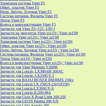
Тормозная система Viper F5
Обвес. пластик Viper F5
Цепи. Звёзды. Ходовая Viper F5
Система питания. Фильтра Viper F5
Тросы Viper F5
Колеса и комплектующие Viper F5
Запчасти для Viper ZS (125 -150) J
Запчасти на двигатель Viper zs125j / Viper zs150j
Электрика Viper zs125j / Viper zs150j
Тормозная система Viper zs125j / Viper zs150j
Обвес. пластик Viper zs125j / Viper zs150j
Цепи. Звёзды. Ходовая Viper zs125j / Viper zs150j
Система питания. Фильтра Viper zs125j / Viper zs150j
Тросы Viper zs125j / Viper zs150j
Колеса и комплектующие Viper zs125j / Viper zs150j
Запчасти для Viper Magnum V200M
Запчасти для Loncin- LX300-6H 300AC
Запчасти для Loncin- LX250GY-3
Запчасти для BAJAJ BOXER BM/ВМX 150cc
Запчасти для Loncin LX 250GS-2A(GP250)
Запчасти для Loncin-LX300GY-A
Запчасти для Loncin-JL200-68A
Запчасти для Geon X-Road Light 200-250
Запчасти для GEON Pantera 200 S/N
Запчасти для Lifan Apache 200