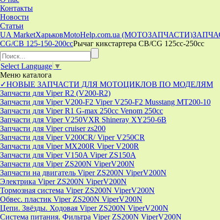
Контакты
Новости
Статьи
UA Market
Харьков
MotoHelp.com.ua (МОТОЗАПЧАСТИ)
ЗАПЧА
CG/CB 125-150-200cc
Рычаг кикстартера CB/CG 125cc-250cc
Select Language
▼
Меню
каталога
✓НОВЫЕ ЗАПЧАСТИ ДЛЯ МОТОЦИКЛОВ ПО МОДЕЛЯМ
Запчасти для Viper R2 (V200-R2)
Запчасти для Viper V200-F2 Viper V250-F2 Musstang MT200-10
Запчасти для Viper R1 G-max 250cc Venom 250cc
Запчасти для Viper V250VXR Shineray XY250-6B
Запчасти для Viper cruiser zs200
Запчасти для Viper V200CR/ Viper V250CR
Запчасти для Viper MX200R Viper V200R
Запчасти для Viper V150A Viper ZS150A
Запчасти для Viper ZS200N ViperV200N
Запчасти на двигатель Viper ZS200N ViperV200N
Электрика Viper ZS200N ViperV200N
Тормозная система Viper ZS200N ViperV200N
Обвес. пластик Viper ZS200N ViperV200N
Цепи. Звёзды. Ходовая Viper ZS200N ViperV200N
Система питания. Фильтра Viper ZS200N ViperV200N