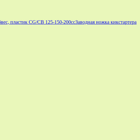
вес, пластик CG/CB 125-150-200cc
Заводная ножка кикстартера