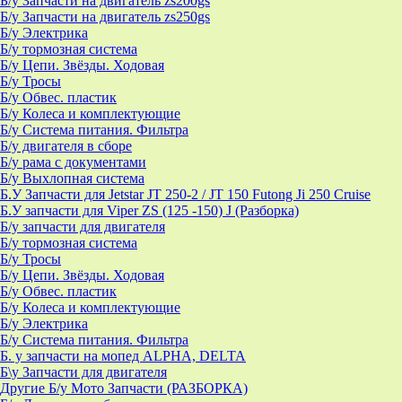
Б/у Запчасти на двигатель zs200gs
Б/у Запчасти на двигатель zs250gs
Б/у Электрика
Б/у тормозная система
Б/у Цепи. Звёзды. Ходовая
Б/у Тросы
Б/у Обвес. пластик
Б/у Колеса и комплектующие
Б/у Система питания. Фильтра
Б/у двигателя в сборе
Б/у рама с документами
Б/у Выхлопная система
Б.У Запчасти для Jetstar JT 250-2 / JT 150 Futong Ji 250 Cruise
Б.У запчасти для Viper ZS (125 -150) J (Разборка)
Б/у запчасти для двигателя
Б/у тормозная система
Б/у Тросы
Б/у Цепи. Звёзды. Ходовая
Б/у Обвес. пластик
Б/у Колеса и комплектующие
Б/у Электрика
Б/у Система питания. Фильтра
Б. у запчасти на мопед ALPHA, DELTA
Б\у Запчасти для двигателя
Другие Б/у Мото Запчасти (РАЗБОРКА)