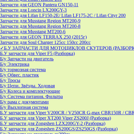
Запчасти для GEON Pantera GN150-11
Запчасти для Loncin LX200GY-3
Запчасти для Lifan LF150-2E/ Lifan LF175-2C / Lifan Cityr 200
Запчасти для Musstang Region MT200-9
Запчасти для Musstang Region MT200-8
Запчасти для Musstang MT200-6
Запчасти для GEON TERRAX 250 (2015г)
Запчасти для Soul Charger 125сс 150cc 200сс
✓Б.У ЗАПЧАСТИ ДЛЯ МОТОЦИКЛОВ СКУТЕРОВ (РАЗБОР
Б.У запчасти для Viper F5 (Разборка)
Б/у Запчасти на двигатель
Б/у Электрика
Б/у тормозная система
Б/у Обвес. пластик
Б/у Тросы
Б/у Цепи. Звёзды. Ходовая
Б/у Колеса и комплектующие
Б/у Система питания. Фильтра
Б/у рама с документами
Б/у Выхлопная система
Б.У запчасти для Viper V200CR / V250CR G-max CBR150R / CB
Б.У запчасти для Viper XT200 Viper ZS200J (Разборка)
Б.У запчасти для Zongshen LZX200GY-2 (Разборка)
Б.У запчасти для Zongshen ZS200GS/ZS250GS (Разборка)