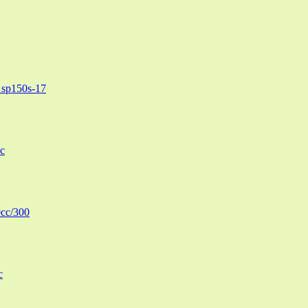
sp150s-17
c
cc/300
c