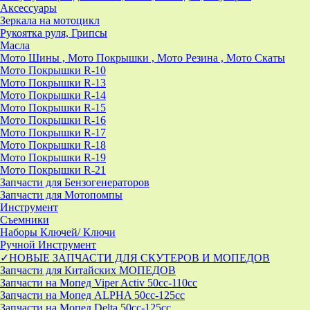
Аксессуары
Зеркала на мотоцикл
Рукоятка руля, Грипсы
Масла
Мото Шины , Мото Покрышки , Мото Резина , Мото Скаты
Мото Покрышки R-10
Мото Покрышки R-13
Мото Покрышки R-14
Мото Покрышки R-15
Мото Покрышки R-16
Мото Покрышки R-17
Мото Покрышки R-18
Мото Покрышки R-19
Мото Покрышки R-21
Запчасти для Бензогенераторов
Запчасти для Мотопомпы
Инструмент
Съемники
Наборы Ключей/ Ключи
Ручной Инструмент
✓НОВЫЕ ЗАПЧАСТИ ДЛЯ СКУТЕРОВ И МОПЕДОВ
Запчасти для Китайских МОПЕДОВ
Запчасти на Мопед Viper Activ 50cc-110cc
Запчасти на Мопед ALPHA 50cc-125cc
Запчасти на Мопед Delta 50cc-125cc