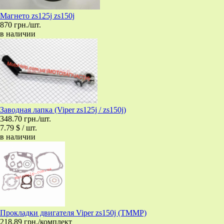
Магнето zs125j zs150j
870 грн./шт.
в наличии
Заводная лапка (Viper zs125j / zs150j)
348.70 грн./шт.
7.79 $ / шт.
в наличии
Прокладки двигателя Viper zs150j (TMMP)
218.89 грн./комплект