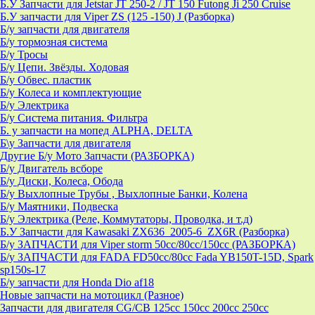
Б.У Запчасти для Jetstar JT 250-2 / JT 150 Futong Ji 250 Cruise
Б.У запчасти для Viper ZS (125 -150) J (Разборка)
Б/у запчасти для двигателя
Б/у тормозная система
Б/у Тросы
Б/у Цепи. Звёзды. Ходовая
Б/у Обвес. пластик
Б/у Колеса и комплектующие
Б/у Электрика
Б/у Система питания. Фильтра
Б. у запчасти на мопед ALPHA, DELTA
Б\у Запчасти для двигателя
Другие Б/у Мото Запчасти (РАЗБОРКА)
Б/у Двигатель всборе
Б/у Диски, Колеса, Обода
Б/у Выхлопные Трубы , Выхлопные Банки, Колена
Б/у Маятники, Подвеска
Б/у Электрика (Реле, Коммутаторы, Проводка, и т.д)
Б.У Запчасти для Kawasaki ZX636_2005-6_ZX6R (Разборка)
Б/у ЗАПЧАСТИ для Viper storm 50cc/80cc/150cc (РАЗБОРКА)
Б/у ЗАПЧАСТИ для FADA FD50cc/80cc Fada YB150T-15D, Spark
sp150s-17
Б/у запчасти для Honda Dio af18
Новые запчасти на мотоцикл (Разное)
Запчасти для двигателя CG/CB 125cc 150cc 200cc 250cc