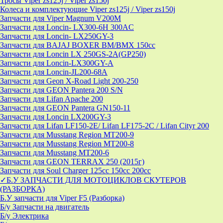
Тросы Viper zs125j / Viper zs150j
Колеса и комплектующие Viper zs125j / Viper zs150j
Запчасти для Viper Magnum V200M
Запчасти для Loncin- LX300-6H 300AC
Запчасти для Loncin- LX250GY-3
Запчасти для BAJAJ BOXER BM/ВМX 150cc
Запчасти для Loncin LX 250GS-2A(GP250)
Запчасти для Loncin-LX300GY-A
Запчасти для Loncin-JL200-68A
Запчасти для Geon X-Road Light 200-250
Запчасти для GEON Pantera 200 S/N
Запчасти для Lifan Apache 200
Запчасти для GEON Pantera GN150-11
Запчасти для Loncin LX200GY-3
Запчасти для Lifan LF150-2E/ Lifan LF175-2C / Lifan Cityr 200
Запчасти для Musstang Region MT200-9
Запчасти для Musstang Region MT200-8
Запчасти для Musstang MT200-6
Запчасти для GEON TERRAX 250 (2015г)
Запчасти для Soul Charger 125сс 150cc 200сс
✓Б.У ЗАПЧАСТИ ДЛЯ МОТОЦИКЛОВ СКУТЕРОВ
(РАЗБОРКА)
Б.У запчасти для Viper F5 (Разборка)
Б/у Запчасти на двигатель
Б/у Электрика