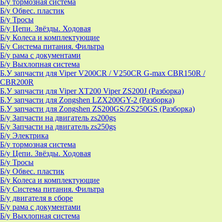
Б/у тормозная система
Б/у Обвес. пластик
Б/у Тросы
Б/у Цепи. Звёзды. Ходовая
Б/у Колеса и комплектующие
Б/у Система питания. Фильтра
Б/у рама с документами
Б/у Выхлопная система
Б.У запчасти для Viper V200CR / V250CR G-max CBR150R /
CBR200R
Б.У запчасти для Viper XT200 Viper ZS200J (Разборка)
Б.У запчасти для Zongshen LZX200GY-2 (Разборка)
Б.У запчасти для Zongshen ZS200GS/ZS250GS (Разборка)
Б/у Запчасти на двигатель zs200gs
Б/у Запчасти на двигатель zs250gs
Б/у Электрика
Б/у тормозная система
Б/у Цепи. Звёзды. Ходовая
Б/у Тросы
Б/у Обвес. пластик
Б/у Колеса и комплектующие
Б/у Система питания. Фильтра
Б/у двигателя в сборе
Б/у рама с документами
Б/у Выхлопная система