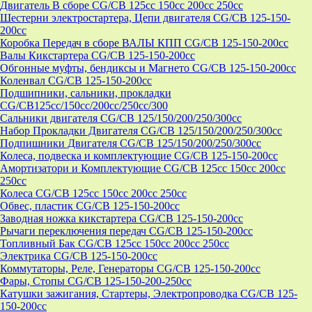
Двигатель В сборе CG/CB 125cc 150cc 200cc 250cc
Шестерни электростартера, Цепи двигателя CG/CB 125-150-
200cc
Коробка Передач в сборе ВАЛЫ КПП CG/CB 125-150-200cc
Валы Кикстартера CG/CB 125-150-200cc
Обгонные муфты, бендиксы и Магнето CG/CB 125-150-200cc
Коленвал CG/CB 125-150-200cc
Подшипники, сальники, прокладки
CG/CB125сс/150cc/200cc/250cc/300
Сальники двигателя CG/CB 125/150/200/250/300cc
Набор Прокладки Двигателя CG/CB 125/150/200/250/300cc
Подпишники Двигателя CG/CB 125/150/200/250/300cc
Колеса, подвеска и комплектующие CG/CB 125-150-200cc
Амортизатори и Комплектующие CG/CB 125cc 150cc 200cc
250cc
Колеса CG/CB 125cc 150cc 200cc 250cc
Обвес, пластик CG/CB 125-150-200cc
Заводная ножка кикстартера CG/CB 125-150-200cc
Рычаги переключения передач CG/CB 125-150-200cc
Топливный Бак CG/CB 125cc 150cc 200cc 250cc
Электрика CG/CB 125-150-200cc
Коммутаторы, Реле, Генераторы CG/CB 125-150-200cc
Фары, Стопы CG/CB 125-150-200-250cc
Катушки зажигания, Стартеры, Электропроводка CG/CB 125-
150-200cc