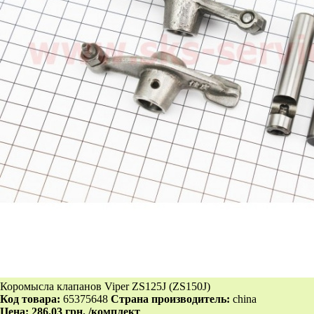
Коромысла клапанов Viper ZS125J (ZS150J)
Код товара:
65375648
Страна производитель:
china
Цена:
286.03 грн.
/комплект