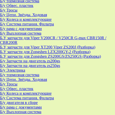
Б/у тормозная система
Б/у Обвес. пластик
Б/у Тросы
Б/у Цепи. Звёзды. Ходовая
Б/у Колеса и комплектующие
Б/у Система питания. Фильтра
Б/у рама с документами
Б/у Выхлопная система
Б.У запчасти для Viper V200CR / V250CR G-max CBR150R /
CBR200R
Б.У запчасти для Viper XT200 Viper ZS200J (Разборка)
Б.У запчасти для Zongshen LZX200GY-2 (Разборка)
Б.У запчасти для Zongshen ZS200GS/ZS250GS (Разборка)
Б/у Запчасти на двигатель zs200gs
Б/у Запчасти на двигатель zs250gs
Б/у Электрика
Б/у тормозная система
Б/у Цепи. Звёзды. Ходовая
Б/у Тросы
Б/у Обвес. пластик
Б/у Колеса и комплектующие
Б/у Система питания. Фильтра
Б/у двигателя в сборе
Б/у рама с документами
Б/у Выхлопная система