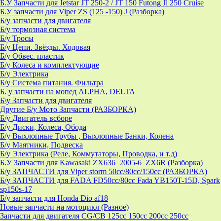
Б.У Запчасти для Jetstar JT 250-2 / JT 150 Futong Ji 250 Cruise
Б.У запчасти для Viper ZS (125 -150) J (Разборка)
Б/у запчасти для двигателя
Б/у тормозная система
Б/у Тросы
Б/у Цепи. Звёзды. Ходовая
Б/у Обвес. пластик
Б/у Колеса и комплектующие
Б/у Электрика
Б/у Система питания. Фильтра
Б. у запчасти на мопед ALPHA, DELTA
Б\у Запчасти для двигателя
Другие Б/у Мото Запчасти (РАЗБОРКА)
Б/у Двигатель всборе
Б/у Диски, Колеса, Обода
Б/у Выхлопные Трубы , Выхлопные Банки, Колена
Б/у Маятники, Подвеска
Б/у Электрика (Реле, Коммутаторы, Проводка, и т.д)
Б.У Запчасти для Kawasaki ZX636_2005-6_ZX6R (Разборка)
Б/у ЗАПЧАСТИ для Viper storm 50cc/80cc/150cc (РАЗБОРКА)
Б/у ЗАПЧАСТИ для FADA FD50cc/80cc Fada YB150T-15D, Spark
sp150s-17
Б/у запчасти для Honda Dio af18
Новые запчасти на мотоцикл (Разное)
Запчасти для двигателя CG/CB 125cc 150cc 200cc 250cc