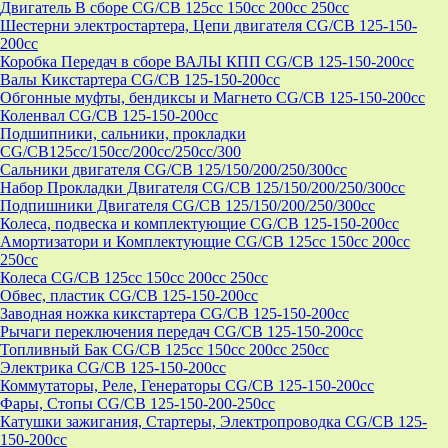
Двигатель В сборе CG/CB 125cc 150cc 200cc 250cc
Шестерни электростартера, Цепи двигателя CG/CB 125-150-
200cc
Коробка Передач в сборе ВАЛЫ КПП CG/CB 125-150-200cc
Валы Кикстартера CG/CB 125-150-200cc
Обгонные муфты, бендиксы и Магнето CG/CB 125-150-200cc
Коленвал CG/CB 125-150-200cc
Подшипники, сальники, прокладки
CG/CB125сс/150cc/200cc/250cc/300
Сальники двигателя CG/CB 125/150/200/250/300cc
Набор Прокладки Двигателя CG/CB 125/150/200/250/300cc
Подпишники Двигателя CG/CB 125/150/200/250/300cc
Колеса, подвеска и комплектующие CG/CB 125-150-200cc
Амортизатори и Комплектующие CG/CB 125cc 150cc 200cc
250cc
Колеса CG/CB 125cc 150cc 200cc 250cc
Обвес, пластик CG/CB 125-150-200cc
Заводная ножка кикстартера CG/CB 125-150-200cc
Рычаги переключения передач CG/CB 125-150-200cc
Топливный Бак CG/CB 125cc 150cc 200cc 250cc
Электрика CG/CB 125-150-200cc
Коммутаторы, Реле, Генераторы CG/CB 125-150-200cc
Фары, Стопы CG/CB 125-150-200-250cc
Катушки зажигания, Стартеры, Электропроводка CG/CB 125-
150-200cc