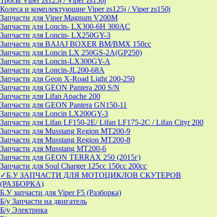
Тросы Viper zs125j / Viper zs150j
Колеса и комплектующие Viper zs125j / Viper zs150j
Запчасти для Viper Magnum V200M
Запчасти для Loncin- LX300-6H 300AC
Запчасти для Loncin- LX250GY-3
Запчасти для BAJAJ BOXER BM/ВМX 150cc
Запчасти для Loncin LX 250GS-2A(GP250)
Запчасти для Loncin-LX300GY-A
Запчасти для Loncin-JL200-68A
Запчасти для Geon X-Road Light 200-250
Запчасти для GEON Pantera 200 S/N
Запчасти для Lifan Apache 200
Запчасти для GEON Pantera GN150-11
Запчасти для Loncin LX200GY-3
Запчасти для Lifan LF150-2E/ Lifan LF175-2C / Lifan Cityr 200
Запчасти для Musstang Region MT200-9
Запчасти для Musstang Region MT200-8
Запчасти для Musstang MT200-6
Запчасти для GEON TERRAX 250 (2015г)
Запчасти для Soul Charger 125сс 150cc 200сс
✓Б.У ЗАПЧАСТИ ДЛЯ МОТОЦИКЛОВ СКУТЕРОВ
(РАЗБОРКА)
Б.У запчасти для Viper F5 (Разборка)
Б/у Запчасти на двигатель
Б/у Электрика