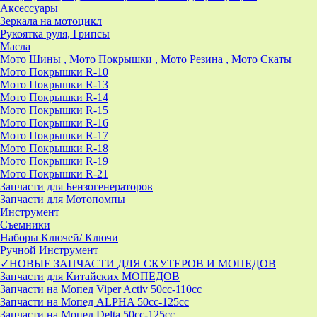
Аксессуары
Зеркала на мотоцикл
Рукоятка руля, Грипсы
Масла
Мото Шины , Мото Покрышки , Мото Резина , Мото Скаты
Мото Покрышки R-10
Мото Покрышки R-13
Мото Покрышки R-14
Мото Покрышки R-15
Мото Покрышки R-16
Мото Покрышки R-17
Мото Покрышки R-18
Мото Покрышки R-19
Мото Покрышки R-21
Запчасти для Бензогенераторов
Запчасти для Мотопомпы
Инструмент
Съемники
Наборы Ключей/ Ключи
Ручной Инструмент
✓НОВЫЕ ЗАПЧАСТИ ДЛЯ СКУТЕРОВ И МОПЕДОВ
Запчасти для Китайских МОПЕДОВ
Запчасти на Мопед Viper Activ 50cc-110cc
Запчасти на Мопед ALPHA 50cc-125cc
Запчасти на Мопед Delta 50cc-125cc